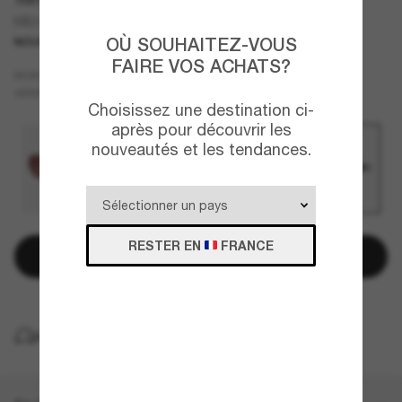
ME6015U Elevane
OÙ SOUHAITEZ-VOUS
NOUVEAUTÉ
FAIRE VOS ACHATS?
Noir
MONTURE
Gris
VERRES
Choisissez une destination ci-
après pour découvrir les
nouveautés et les tendances.
RESTER EN
FRANCE
Ajouter au panier
LIVRAISON À DOMICILE GRATUITE