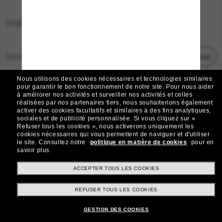
Emplacement:
France
Service Client
Démarrez le chat
Nous utilisons des cookies nécessaires et technologies similaires
TOUS DROITS RÉSERVÉS © 2026 SUNGLASS HUT.
pour garantir le bon fonctionnement de notre site.
Pour nous aider
à améliorer nos activités et surveiller nos activités et celles
Les photos et images sur le site sont publiées à des fins d`illustration.
réalisées par nos partenaires tiers, nous souhaiterions également
activer des cookies facultatifs et similaires à des fins analytiques,
|
|
Avis sur les cookies
Politique de confidentialité
sociales et de publicité personnalisée.
Si vous cliquez sur «
Refuser tous les cookies », nous activerons uniquement les
cookies nécessaires qui vous permettent de naviguer et d'utiliser
|
|
le site.
Consultez notre
politique en matière de cookies
pour en
Conditions Générales
AdChoices
savoir plus.
Do Not Sell My Personal Information
ACCEPTER TOUS LES COOKIES
REFUSER TOUS LES COOKIES
Autres sites du Groupe
GESTION DES COOKIES