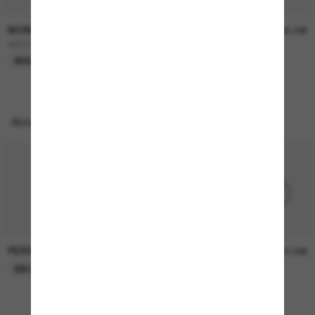
MONCLER
MONCLER
240,00€
385,00€
ME6024 Vantos
VIZLA
NOUVEAUTÉ
EN LIGNE SEULEMENT
Accessoires parfaits
PERSOL
PERSOL
26,00€
37,00€
EN LIGNE SEULEMENT
EN LIGNE SEULEMENT