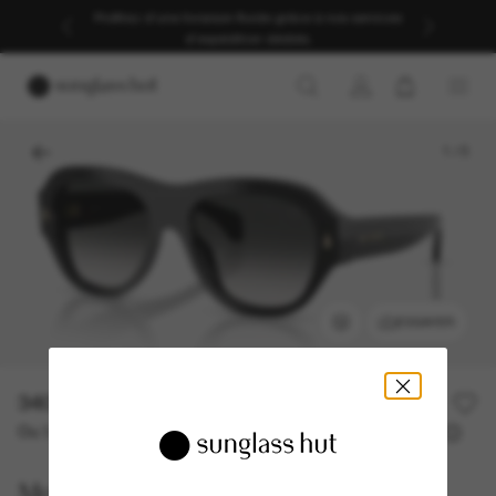
Profitez d’une livraison fluide grâce à nos services
d’expédition dédiés.
1
/
5
ESSAYER
340,00€
Ou 3 versements à partir de
TAEG 0% avec
113,33 €
Moncler