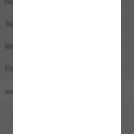
Détails du produit
Tailles et ajustements
Inclus avec votre commande
Expédition et retour gratuits
Vous pourriez aussi aimer