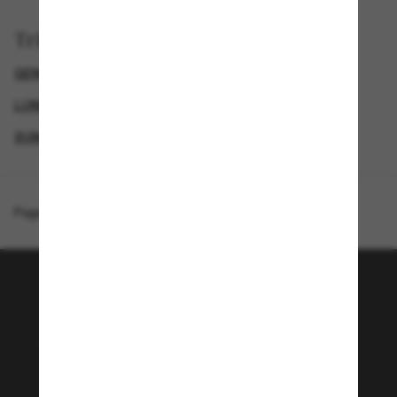
Trier par
GENDER
LUNETTES DE SOLEIL DE LUXE
LUNETTES DE SOLEIL DE CRÉATEURS
SUNGLASSES BRANDS
Page d'accueil
/
Moncler
/
ME6015U Elevane
Rejoignez la communauté
Sunglass Hut!
Envie de profiter d’événements VIP, de sélections
exclusives et d’offres comme 10 € de réduction*
sur votre prochain achat ? Abonnez-vous à notre
newsletter. *Les CGV s’appliquent.