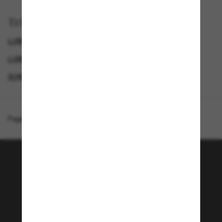
Trier par
LUNETTES DE SOLEIL DE LUXE
GENDER
LUNETTES DE SOLEIL DE CRÉATEURS
SUNGLASSES BRANDS
Page d'accueil
/
Moncler
/
ME6010 CYLIN
Rejoignez la communauté
Sunglass Hut!
Envie de profiter d’événements VIP, de sélections
exclusives et d’offres comme 10 € de réduction*
sur votre prochain achat ? Abonnez-vous à notre
newsletter. *Les CGV s’appliquent.