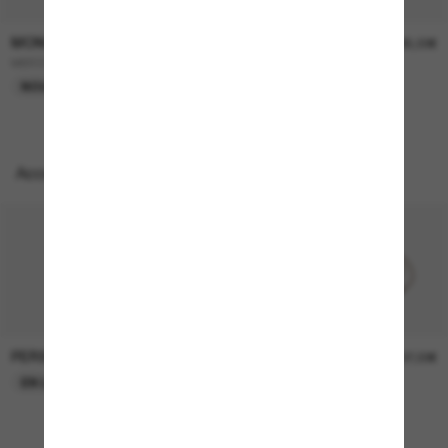
MONCLER
MONCLER
240,00€
385,00€
ME6024 Vantos
VIZLA
NOUVEAUTÉ
EN LIGNE SEULEMENT
Accessoires parfaits
PERSOL
PERSOL
26,00€
37,00€
EN LIGNE SEULEMENT
EN LIGNE SEULEMENT