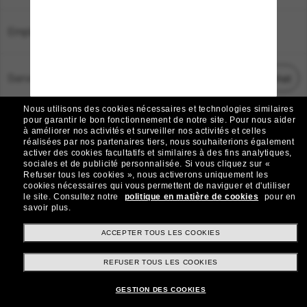
Emplacement:
France
Service Client
Démarrez le chat
Nous utilisons des cookies nécessaires et technologies similaires
TOUS DROITS RÉSERVÉS © 2026 SUNGLASS HUT.
pour garantir le bon fonctionnement de notre site.
Pour nous aider
à améliorer nos activités et surveiller nos activités et celles
Les photos et images sur le site sont publiées à des fins d`illustration.
réalisées par nos partenaires tiers, nous souhaiterions également
activer des cookies facultatifs et similaires à des fins analytiques,
|
|
Avis sur les cookies
Politique de confidentialité
sociales et de publicité personnalisée.
Si vous cliquez sur «
Refuser tous les cookies », nous activerons uniquement les
cookies nécessaires qui vous permettent de naviguer et d'utiliser
|
|
le site.
Consultez notre
politique en matière de cookies
pour en
Conditions Générales
AdChoices
savoir plus.
Do Not Sell My Personal Information
ACCEPTER TOUS LES COOKIES
REFUSER TOUS LES COOKIES
Autres sites du Groupe
GESTION DES COOKIES