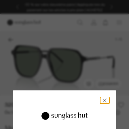
-30 % sur votre deuxième paire | Appliqués lors du
paiement sur les articles à prix plein | ACHETEZ
1
/
5
ESSAYER
320,00€
Ou 3 versements à partir de
TAEG 0% avec
106,67 €
Moncler