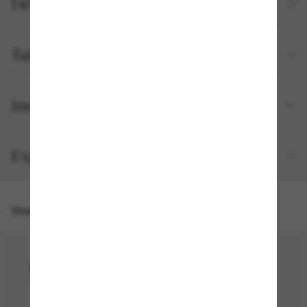
Détails du produit
Tailles et ajustements
Inclus avec votre commande
Expédition et retour gratuits
Vous pourriez aussi aimer