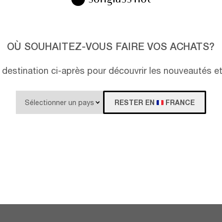
OÙ SOUHAITEZ-VOUS FAIRE VOS ACHATS?
destination ci-après pour découvrir les nouveautés e
RESTER EN
FRANCE
385,00€
MONCLER
ME4012 Rizon
EN LIGNE SEULEMENT