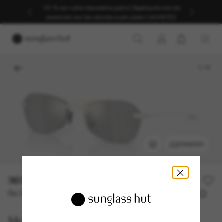
-30 % sur votre deuxième paire | Appliqués lors du
paiement sur les articles à prix plein | ACHETEZ
1
/
5
ESSAYER
360,00€
Ou 3 versements à partir de
TAEG 0% avec
120,00 €
Moncler