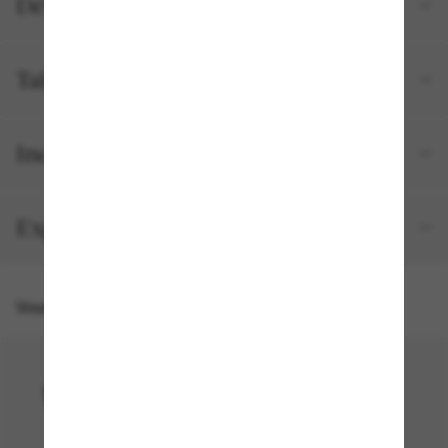
Détails du produit
Tailles et ajustements
Inclus avec votre commande
Expédition et retour gratuits
Vous pourriez aussi aimer