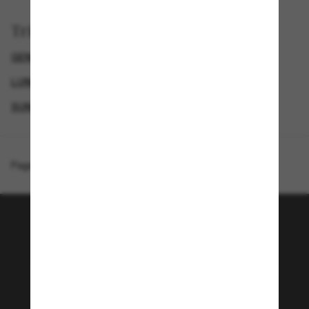
Trier par
GENDER
LUNETTES DE SOLEIL DE LUXE
LUNETTES DE SOLEIL DE CRÉATEURS
SUNGLASSES BRANDS
Page d'accueil
/
Moncler
/
ME4017 ORRIS
Rejoignez la communauté
Sunglass Hut!
Envie de profiter d’événements VIP, de sélections
exclusives et d’offres comme 10 € de réduction*
sur votre prochain achat ? Abonnez-vous à notre
newsletter. *Les CGV s’appliquent.