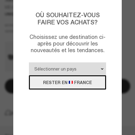
ME4017 ORRIS
OÙ SOUHAITEZ-VOUS
UNIQUEMENT EN LIGNE
NOUVEAUTÉ
FAIRE VOS ACHATS?
Argent
MONTURE
Argent
VERRES
Choisissez une destination ci-
après pour découvrir les
nouveautés et les tendances.
RESTER EN
FRANCE
Ajouter au panier
LIVRAISON À DOMICILE GRATUITE