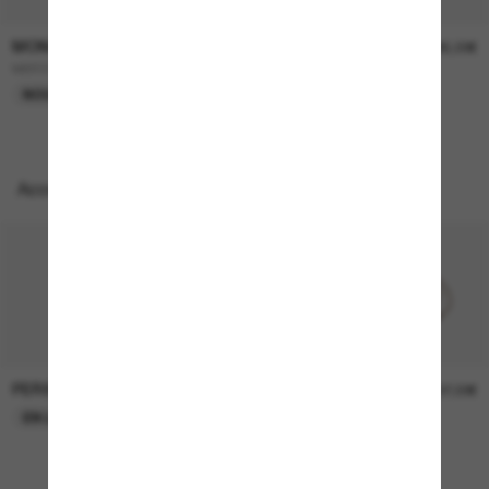
MONCLER
MONCLER
240,00€
385,00€
ME6024 Vantos
VIZLA
NOUVEAUTÉ
EN LIGNE SEULEMENT
Accessoires parfaits
PERSOL
PERSOL
26,00€
37,00€
EN LIGNE SEULEMENT
EN LIGNE SEULEMENT