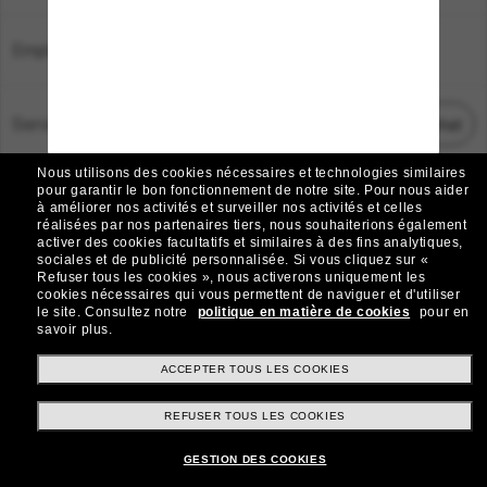
Emplacement:
France
Service Client
Démarrez le chat
Nous utilisons des cookies nécessaires et technologies similaires
TOUS DROITS RÉSERVÉS © 2026 SUNGLASS HUT.
pour garantir le bon fonctionnement de notre site.
Pour nous aider
à améliorer nos activités et surveiller nos activités et celles
Les photos et images sur le site sont publiées à des fins d`illustration.
réalisées par nos partenaires tiers, nous souhaiterions également
activer des cookies facultatifs et similaires à des fins analytiques,
|
|
Avis sur les cookies
Politique de confidentialité
sociales et de publicité personnalisée.
Si vous cliquez sur «
Refuser tous les cookies », nous activerons uniquement les
cookies nécessaires qui vous permettent de naviguer et d'utiliser
|
|
le site.
Consultez notre
politique en matière de cookies
pour en
Conditions Générales
AdChoices
savoir plus.
Do Not Sell My Personal Information
ACCEPTER TOUS LES COOKIES
REFUSER TOUS LES COOKIES
Autres sites du Groupe
GESTION DES COOKIES