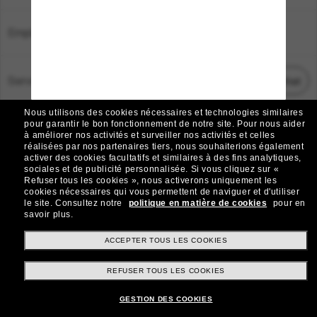
Emplacement:
France
Service Client
Démarrez le chat
Nous utilisons des cookies nécessaires et technologies similaires
TOUS DROITS RÉSERVÉS © 2026 SUNGLASS HUT.
pour garantir le bon fonctionnement de notre site.
Pour nous aider
à améliorer nos activités et surveiller nos activités et celles
Les photos et images sur le site sont publiées à des fins d`illustration.
réalisées par nos partenaires tiers, nous souhaiterions également
activer des cookies facultatifs et similaires à des fins analytiques,
|
|
Avis sur les cookies
Politique de confidentialité
sociales et de publicité personnalisée.
Si vous cliquez sur «
Refuser tous les cookies », nous activerons uniquement les
cookies nécessaires qui vous permettent de naviguer et d'utiliser
|
|
le site.
Consultez notre
politique en matière de cookies
pour en
Conditions Générales
AdChoices
savoir plus.
Do Not Sell My Personal Information
ACCEPTER TOUS LES COOKIES
REFUSER TOUS LES COOKIES
Autres sites du Groupe
GESTION DES COOKIES