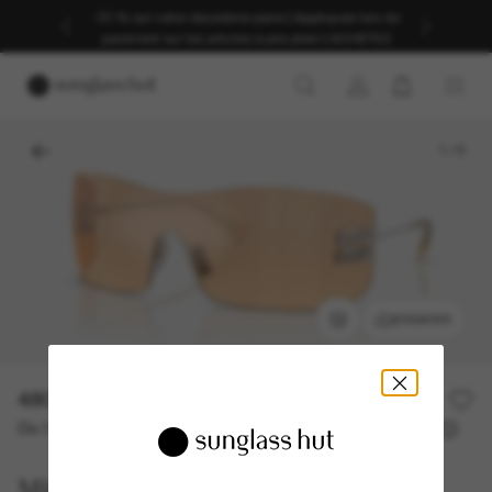
-30 % sur votre deuxième paire | Appliqués lors du
paiement sur les articles à prix plein | ACHETEZ
1
/
5
ESSAYER
480,00€
Ou 3 versements à partir de
TAEG 0% avec
160,00 €
Miu Miu