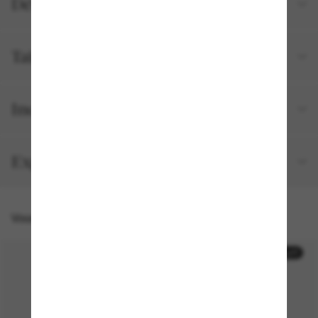
Détails du produit
Tailles et ajustements
Inclus avec votre commande
Expédition et retour gratuits
Vous pourriez aussi aimer
30% off
30% off