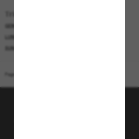
Trier par
GENDER
LUNETTES DE SOLEIL DE LUXE
LUNETTES DE SOLEIL DE CRÉATEURS
SUNGLASSES BRANDS
Page d'accueil
/
Miu Miu
/
MU B53S
Rejoignez la communauté
Sunglass Hut!
Envie de profiter d’événements VIP, de sélections
exclusives et d’offres comme 10 € de réduction*
sur votre prochain achat ? Abonnez-vous à notre
newsletter. *Les CGV s’appliquent.