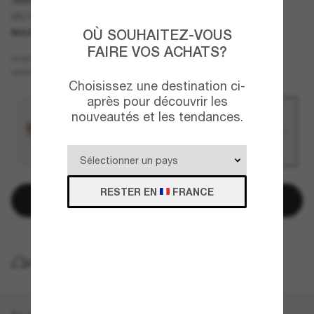
MU B53S
OÙ SOUHAITEZ-VOUS
NOUVEAUTÉ
FAIRE VOS ACHATS?
Argent
MONTURE
Orange
VERRES
Choisissez une destination ci-
après pour découvrir les
nouveautés et les tendances.
RESTER EN
FRANCE
Ajouter au panier
LIVRAISON À DOMICILE GRATUITE