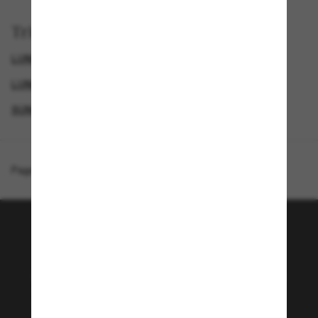
Trier par
LUNETTES DE SOLEIL DE LUXE
GENDER
LUNETTES DE SOLEIL DE CRÉATEURS
SUNGLASSES BRANDS
Page d'accueil
/
Miu Miu
/
MU B04S
Rejoignez la communauté
Sunglass Hut!
Envie de profiter d’événements VIP, de sélections
exclusives et d’offres comme 10 € de réduction*
sur votre prochain achat ? Abonnez-vous à notre
newsletter. *Les CGV s’appliquent.