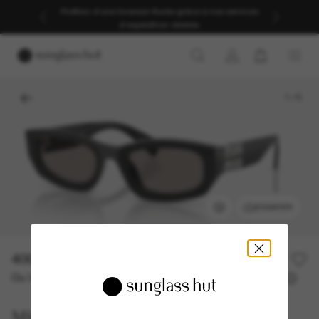
Profitez d’une livraison fluide grâce à nos services
d’expédition dédiés.
1
/
5
ESSAYER
400,00€
Ou 3 versements à partir de
TAEG 0% avec
133,33 €
Miu Miu