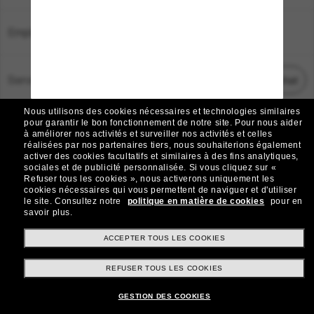
Emplacement:
France
Service Client
Démarrez le chat
Nous utilisons des cookies nécessaires et technologies similaires
TOUS DROITS RÉSERVÉS © 2026 SUNGLASS HUT.
pour garantir le bon fonctionnement de notre site.
Pour nous aider
à améliorer nos activités et surveiller nos activités et celles
Les photos et images sur le site sont publiées à des fins d`illustration.
réalisées par nos partenaires tiers, nous souhaiterions également
activer des cookies facultatifs et similaires à des fins analytiques,
|
|
Avis sur les cookies
Politique de confidentialité
sociales et de publicité personnalisée.
Si vous cliquez sur «
Refuser tous les cookies », nous activerons uniquement les
cookies nécessaires qui vous permettent de naviguer et d'utiliser
|
|
le site.
Consultez notre
politique en matière de cookies
pour en
Conditions Générales
AdChoices
savoir plus.
Do Not Sell My Personal Information
ACCEPTER TOUS LES COOKIES
REFUSER TOUS LES COOKIES
Autres sites du Groupe
GESTION DES COOKIES