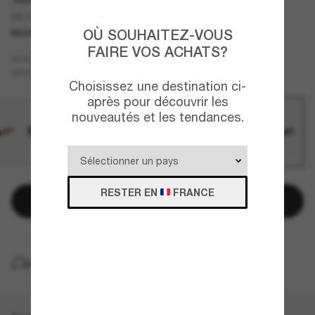
MU B04S
OÙ SOUHAITEZ-VOUS
NOUVEAUTÉ
FAIRE VOS ACHATS?
Noir
MONTURE
Gris
VERRES
Choisissez une destination ci-
après pour découvrir les
nouveautés et les tendances.
RESTER EN
FRANCE
Ajouter au panier
LIVRAISON À DOMICILE GRATUITE