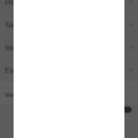
Détails du produit
Tailles et ajustements
Inclus avec votre commande
Expédition et retour gratuits
Vous pourriez aussi aimer
30% off
30% off