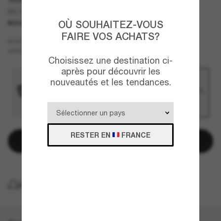
MU B01S
OÙ SOUHAITEZ-VOUS
NOUVEAUTÉ
FAIRE VOS ACHATS?
Noir
MONTURE
Brun
VERRES
Choisissez une destination ci-
après pour découvrir les
nouveautés et les tendances.
RESTER EN
FRANCE
Ajouter au panier
LIVRAISON À DOMICILE GRATUITE