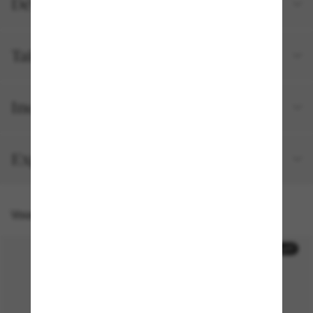
Détails du produit
Tailles et ajustements
Inclus avec votre commande
Expédition et retour gratuits
Vous pourriez aussi aimer
30% off
30% off