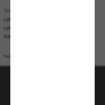
Trier par
LUNETTES DE SOLEIL DE LUXE
GENDER
LUNETTES DE SOLEIL DE CRÉATEURS
SUNGLASSES BRANDS
Page d'accueil
/
Miu Miu
/
MU B01S
Rejoignez la communauté
Sunglass Hut!
Envie de profiter d’événements VIP, de sélections
exclusives et d’offres comme 10 € de réduction*
sur votre prochain achat ? Abonnez-vous à notre
newsletter. *Les CGV s’appliquent.