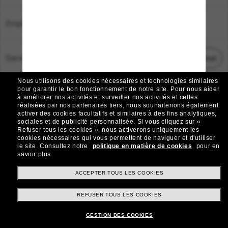
Emplacement:
France
Service Client
Démarrez le chat
Nous utilisons des cookies nécessaires et technologies similaires
TOUS DROITS RÉSERVÉS © 2026 SUNGLASS HUT.
pour garantir le bon fonctionnement de notre site.
Pour nous aider
à améliorer nos activités et surveiller nos activités et celles
Les photos et images sur le site sont publiées à des fins d`illustration.
réalisées par nos partenaires tiers, nous souhaiterions également
activer des cookies facultatifs et similaires à des fins analytiques,
|
|
Avis sur les cookies
Politique de confidentialité
sociales et de publicité personnalisée.
Si vous cliquez sur «
Refuser tous les cookies », nous activerons uniquement les
cookies nécessaires qui vous permettent de naviguer et d'utiliser
|
|
le site.
Consultez notre
politique en matière de cookies
pour en
Conditions Générales
AdChoices
savoir plus.
Do Not Sell My Personal Information
ACCEPTER TOUS LES COOKIES
REFUSER TOUS LES COOKIES
Autres sites du Groupe
GESTION DES COOKIES