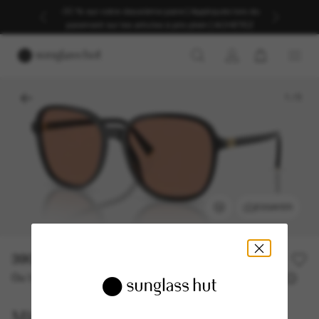
-30 % sur votre deuxième paire | Appliqués lors du
paiement sur les articles à prix plein | ACHETEZ
1
/
5
ESSAYER
390,00€
Ou 3 versements à partir de
TAEG 0% avec
130,00 €
Miu Miu