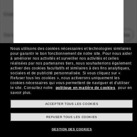
Emplacement:
France
Service Client
Démarrez le chat
Nous utilisons des cookies nécessaires et technologies similaires
TOUS DROITS RÉSERVÉS © 2026 SUNGLASS HUT.
pour garantir le bon fonctionnement de notre site.
Pour nous aider
à améliorer nos activités et surveiller nos activités et celles
Les photos et images sur le site sont publiées à des fins d`illustration.
réalisées par nos partenaires tiers, nous souhaiterions également
activer des cookies facultatifs et similaires à des fins analytiques,
|
|
Avis sur les cookies
Politique de confidentialité
sociales et de publicité personnalisée.
Si vous cliquez sur «
Refuser tous les cookies », nous activerons uniquement les
cookies nécessaires qui vous permettent de naviguer et d'utiliser
|
|
le site.
Consultez notre
politique en matière de cookies
pour en
Conditions Générales
AdChoices
savoir plus.
Do Not Sell My Personal Information
ACCEPTER TOUS LES COOKIES
REFUSER TOUS LES COOKIES
Autres sites du Groupe
GESTION DES COOKIES