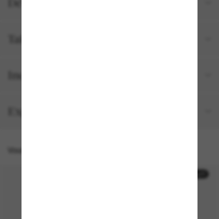
Détails du produit
Tailles et ajustements
Inclus avec votre commande
Expédition et retour gratuits
Vous pourriez aussi aimer
30% off
30% off