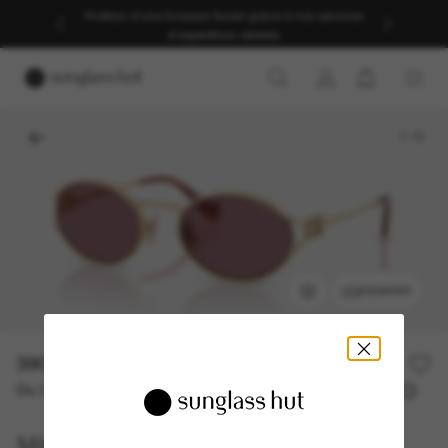
Profitez d’une livraison fluide grâce à nos services
d’expédition dédiés.
1
/
5
ESSAYER
390,00€
Ou 3 versements à partir de
TAEG 0% avec
130,00 €
Miu Miu