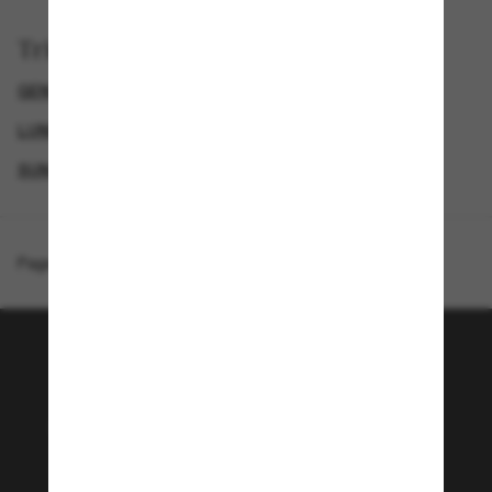
Trier par
GENDER
LUNETTES DE SOLEIL DE LUXE
LUNETTES DE SOLEIL DE CRÉATEURS
SUNGLASSES BRANDS
Page d'accueil
/
Miu Miu
/
MU 52YS
Rejoignez la communauté
Sunglass Hut!
Envie de profiter d’événements VIP, de sélections
exclusives et d’offres comme 10 € de réduction*
sur votre prochain achat ? Abonnez-vous à notre
newsletter. *Les CGV s’appliquent.