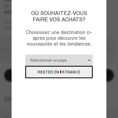
MU 52YS
OÙ SOUHAITEZ-VOUS
NOUVEAUTÉ
FAIRE VOS ACHATS?
Or
MONTURE
Violet
VERRES
Choisissez une destination ci-
après pour découvrir les
nouveautés et les tendances.
RESTER EN
FRANCE
Ajouter au panier
LIVRAISON À DOMICILE GRATUITE