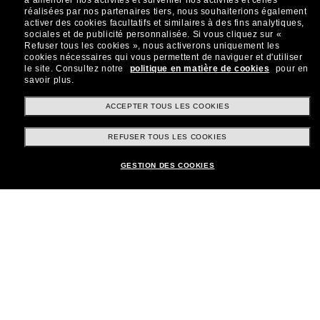
à améliorer nos activités et surveiller nos activités et celles
réalisées par nos partenaires tiers, nous souhaiterions également
Sabonner!
activer des cookies facultatifs et similaires à des fins analytiques,
sociales et de publicité personnalisée.
Si vous cliquez sur «
Refuser tous les cookies », nous activerons uniquement les
cookies nécessaires qui vous permettent de naviguer et d'utiliser
le site.
Consultez notre
politique en matière de cookies
pour en
savoir plus.
Shopping en ligne
ACCEPTER TOUS LES COOKIES
REFUSER TOUS LES COOKIES
Brands
GESTION DES COOKIES
Informations
Service Client
Moyens de paiement