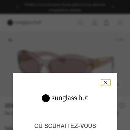
Profitez d’une livraison fluide grâce à nos services
d’expédition dédiés.
1
/
5
ESSAYER
259,00€
370,00€
30% off
Ou 3 versements à partir de
TAEG 0% avec
86,33 €
OÙ SOUHAITEZ-VOUS
Miu Miu