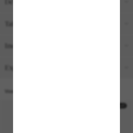
Détails du produit
Tailles et ajustements
Inclus avec votre commande
Expédition et retour gratuits
Vous pourriez aussi aimer
30% off
30% off