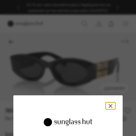
-30 % sur votre deuxième paire | Appliqués lors du
paiement sur les articles à prix plein | ACHETEZ
1
/
5
ESSAYER
360,00€
Ou 3 versements à partir de
TAEG 0% avec
120,00 €
Miu Miu