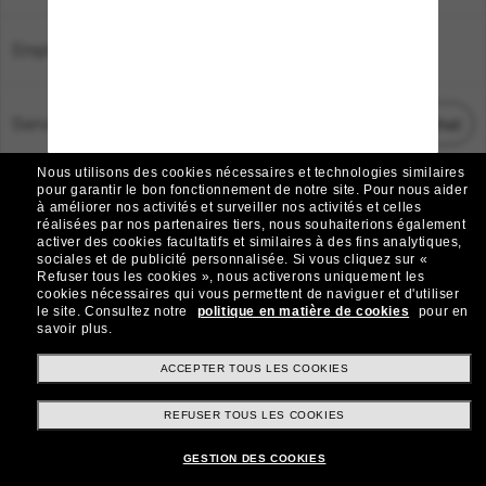
Emplacement:
France
Service Client
Démarrez le chat
Nous utilisons des cookies nécessaires et technologies similaires
TOUS DROITS RÉSERVÉS © 2026 SUNGLASS HUT.
pour garantir le bon fonctionnement de notre site.
Pour nous aider
à améliorer nos activités et surveiller nos activités et celles
Les photos et images sur le site sont publiées à des fins d`illustration.
réalisées par nos partenaires tiers, nous souhaiterions également
activer des cookies facultatifs et similaires à des fins analytiques,
|
|
Avis sur les cookies
Politique de confidentialité
sociales et de publicité personnalisée.
Si vous cliquez sur «
Refuser tous les cookies », nous activerons uniquement les
cookies nécessaires qui vous permettent de naviguer et d'utiliser
|
|
le site.
Consultez notre
politique en matière de cookies
pour en
Conditions Générales
AdChoices
savoir plus.
Do Not Sell My Personal Information
ACCEPTER TOUS LES COOKIES
REFUSER TOUS LES COOKIES
Autres sites du Groupe
GESTION DES COOKIES