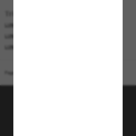
Trier par
LUNETTES DE SOLEIL DE LUXE
LUNETTES DE SOLEIL FEMME
MIU MIU LUNETTE
LUNETTES DE SOLEIL DE CRÉATEURS
Page d'accueil
/
Miu Miu
/
MU 11WS
Rejoignez la communauté
Sunglass Hut!
Envie de profiter d’événements VIP, de sélections
exclusives et d’offres comme 10 € de réduction*
sur votre prochain achat ? Abonnez-vous à notre
newsletter. *Les CGV s’appliquent.