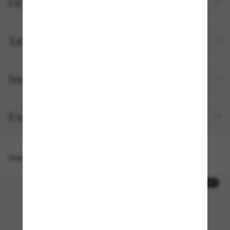
Détails du produit
Tailles et ajustements
Inclus avec votre commande
Expédition et retour gratuits
Vous pourriez aussi aimer
30% off
30% off