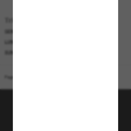
Trier par
GENDER
LUNETTES DE SOLEIL DE LUXE
LUNETTES DE SOLEIL DE CRÉATEURS
SUNGLASSES BRANDS
Page d'accueil
/
Miu Miu
/
MU 01YS
Rejoignez la communauté
Sunglass Hut!
Envie de profiter d’événements VIP, de sélections
exclusives et d’offres comme 10 € de réduction*