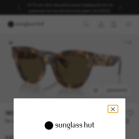
-30 % sur votre deuxième paire | Appliqués lors du
paiement sur les articles à prix plein | ACHETEZ
1
/
5
ESSAYER
360,00€
Ou 3 versements à partir de
TAEG 0% avec
120,00 €
Miu Miu