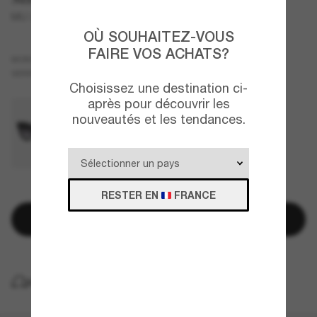
MU 01YS
OÙ SOUHAITEZ-VOUS
FAIRE VOS ACHATS?
Écaille
MONTURE
Brun
VERRES
Choisissez une destination ci-
après pour découvrir les
nouveautés et les tendances.
QUELQUES PIÈCES RESTANTES!
RESTER EN
FRANCE
Ajouter au panier
LIVRAISON À DOMICILE GRATUITE