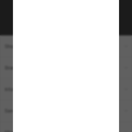
sur votre prochain achat ? Abonnez-vous à notre
newsletter. *Les CGV s’appliquent.
Sabonner!
Shopping en ligne
Brands
Informations
Service Client