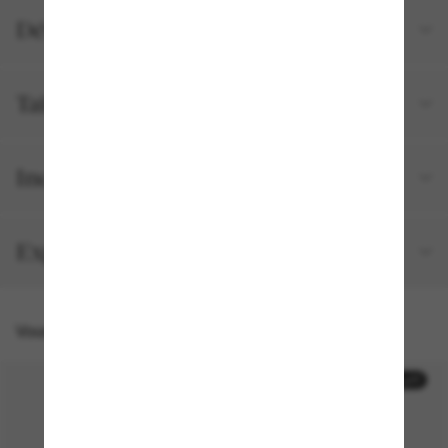
Détails du produit
Tailles et ajustements
Inclus avec votre commande
Expédition et retour gratuits
Vous pourriez aussi aimer
30% off
30% off