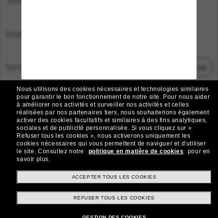
Moyens de paiement
Emplacement:
France
Service Client
Démarrez le chat
Nous utilisons des cookies nécessaires et technologies similaires
TOUS DROITS RÉSERVÉS © 2026 SUNGLASS HUT.
pour garantir le bon fonctionnement de notre site.
Pour nous aider
à améliorer nos activités et surveiller nos activités et celles
Les photos et images sur le site sont publiées à des fins d`illustration.
réalisées par nos partenaires tiers, nous souhaiterions également
activer des cookies facultatifs et similaires à des fins analytiques,
|
|
Avis sur les cookies
Politique de confidentialité
sociales et de publicité personnalisée.
Si vous cliquez sur «
Refuser tous les cookies », nous activerons uniquement les
cookies nécessaires qui vous permettent de naviguer et d'utiliser
|
|
le site.
Consultez notre
politique en matière de cookies
pour en
Conditions Générales
AdChoices
savoir plus.
Do Not Sell My Personal Information
ACCEPTER TOUS LES COOKIES
REFUSER TOUS LES COOKIES
Autres sites du Groupe
GESTION DES COOKIES