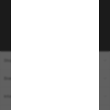
Rejoignez la communauté
Sunglass Hut!
Envie de profiter d’événements VIP, de sélections
exclusives et d’offres comme 10 € de réduction*
sur votre prochain achat ? Abonnez-vous à notre
newsletter. *Les CGV s’appliquent.
Sabonner!
Shopping en ligne
Brands
Informations