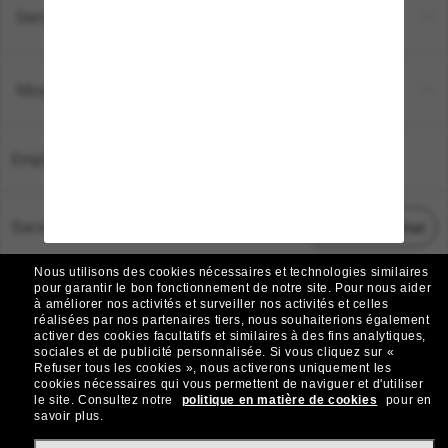
Service Client
Moyens de paiement
Emplacement:
France
Service Client
Démarrez le chat
Nous utilisons des cookies nécessaires et technologies similaires
TOUS DROITS RÉSERVÉS © 2026 SUNGLASS HUT.
pour garantir le bon fonctionnement de notre site.
Pour nous aider
à améliorer nos activités et surveiller nos activités et celles
Les photos et images sur le site sont publiées à des fins d`illustration.
réalisées par nos partenaires tiers, nous souhaiterions également
activer des cookies facultatifs et similaires à des fins analytiques,
|
|
Avis sur les cookies
Politique de confidentialité
sociales et de publicité personnalisée.
Si vous cliquez sur «
Refuser tous les cookies », nous activerons uniquement les
cookies nécessaires qui vous permettent de naviguer et d'utiliser
|
|
le site.
Consultez notre
politique en matière de cookies
pour en
Conditions Générales
AdChoices
savoir plus.