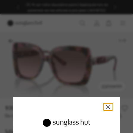
-30 % sur votre deuxième paire | Appliqués lors du
paiement sur les articles à prix plein | ACHETEZ
1
/
5
ESSAYER
100,00€
200,00€
50% off
Ou 3 versements à partir de
TAEG 0% avec
33,33 €
Michael Kors