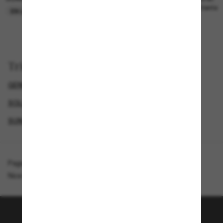
attente
EN LIGNE SEULEMENT
Trier par
GENDER
LUNETTES DE SOLEIL DE CRÉATEURS
SOLDES D'ÉTÉ - JUSQU'À -50 %*
SUNGLASSES BRANDS
Page d'accueil
/
Michael Kors
/
Nice Sunglasses + Jewelry Gift Set