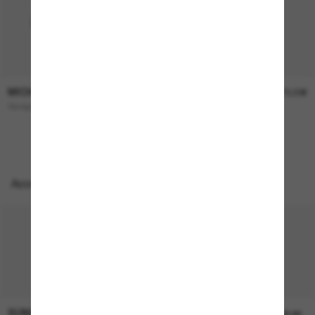
MICHAEL KORS
MICHAEL KORS
144,00€
173,00€
Quogue
BOCA Raton
Accessoires parfaits
SUNGLASS HUT COLLECTION
SUNGLASS HUT COLLECTION
22,00€
Prix en