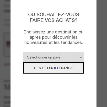
Nice Sunglasses + Jewelry Gift Set
DERNIÈRE CHANCE
UNIQUEMENT EN LIGNE
OÙ SOUHAITEZ-VOUS
FAIRE VOS ACHATS?
Brun
MONTURE
Brun
VERRES
Choisissez une destination ci-
après pour découvrir les
nouveautés et les tendances.
CE PRODUIT EST ÉPUISÉ.
RESTER EN
FRANCE
NOUVEAUTÉ
Avec leur forme carrée oversize et leur charmante couleur
écaille de tortue prune, ces lunettes Michael Kors et le