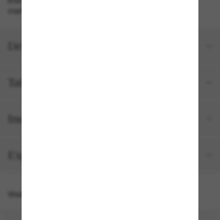
bracelet en or doré assorti ajoutent une touche de
sophistication à n'importe quel look.
Détails du produit
Tailles et ajustements
Inclus avec votre commande
Expédition et retour gratuits
Vous pourriez aussi aimer