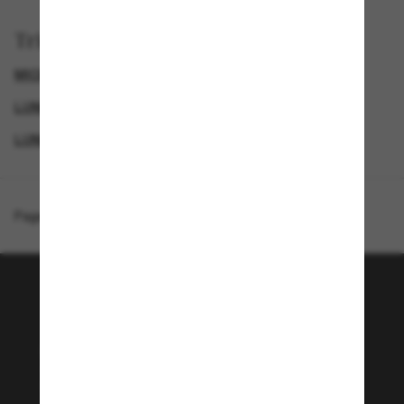
Trier par
MICHAEL KORS LUNETTE
SUNGLASSES BRANDS
LUNETTES DE SOLEIL FEMME
LUNETTES DE SOLEIL DE CRÉATEURS
Page d'accueil
/
Michael Kors
/
Anaheim
Rejoignez la communauté
Sunglass Hut!
Envie de profiter d’événements VIP, de sélections
exclusives et d’offres comme 10 € de réduction*
sur votre prochain achat ? Abonnez-vous à notre
newsletter. *Les CGV s’appliquent.