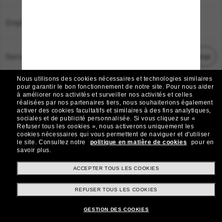
Emplacement:
France
Service Client
Démarrez le chat
Nous utilisons des cookies nécessaires et technologies similaires
TOUS DROITS RÉSERVÉS © 2026 SUNGLASS HUT.
pour garantir le bon fonctionnement de notre site.
Pour nous aider
à améliorer nos activités et surveiller nos activités et celles
Les photos et images sur le site sont publiées à des fins d`illustration.
réalisées par nos partenaires tiers, nous souhaiterions également
activer des cookies facultatifs et similaires à des fins analytiques,
|
|
Avis sur les cookies
Politique de confidentialité
sociales et de publicité personnalisée.
Si vous cliquez sur «
Refuser tous les cookies », nous activerons uniquement les
cookies nécessaires qui vous permettent de naviguer et d'utiliser
|
|
le site.
Consultez notre
politique en matière de cookies
pour en
Conditions Générales
AdChoices
savoir plus.
Do Not Sell My Personal Information
ACCEPTER TOUS LES COOKIES
REFUSER TOUS LES COOKIES
Autres sites du Groupe
GESTION DES COOKIES