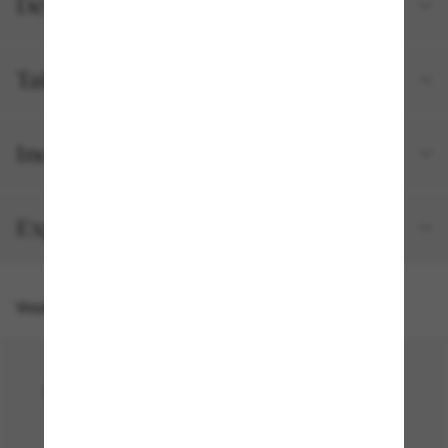
Détails du produit
Tailles et ajustements
Inclus avec votre commande
Expédition et retour gratuits
Vous pourriez aussi aimer