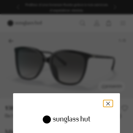
Profitez d’une livraison fluide grâce à nos services
d’expédition dédiés.
1
/
5
ESSAYER
138,00€
Ou 3 versements à partir de
TAEG 0% avec
46,00 €
Michael Kors