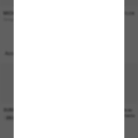
MICHAEL KORS
MICHAEL KORS
144,00€
173,00€
Quogue
BOCA Raton
Accessoires parfaits
SUNGLASS HUT COLLECTION
SUNGLASS HUT COLLECTION
22,00€
Prix en
attente
EN LIGNE SEULEMENT