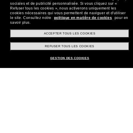
sociales et de publicité personnalisée.
Si vous cliquez sur «
Refuser tous les cookies », nous activerons uniquement les
cookies nécessaires qui vous permettent de naviguer et d'utiliser
le site.
Consultez notre
politique en matière de cookies
pour en
savoir plus.
Shopping en ligne
ACCEPTER TOUS LES COOKIES
REFUSER TOUS LES COOKIES
Brands
GESTION DES COOKIES
Informations
Service Client
Moyens de paiement