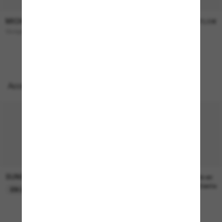
MICHAEL KORS
MICHAEL KORS
144,00€
173,00€
Quogue
BOCA Raton
Accessoires parfaits
SUNGLASS HUT COLLECTION
SUNGLASS HUT COLLECTION
22,00€
Prix en
attente
EN LIGNE SEULEMENT