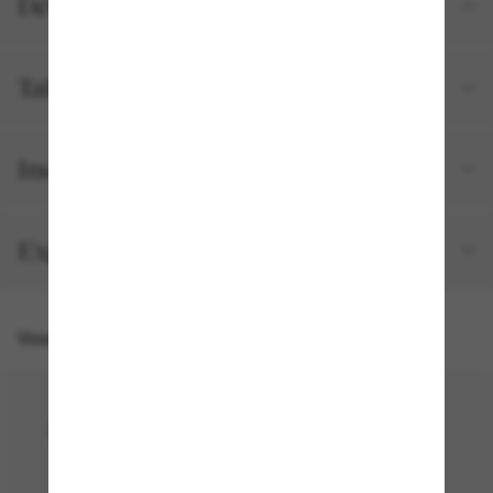
Détails du produit
Tailles et ajustements
Inclus avec votre commande
Expédition et retour gratuits
Vous pourriez aussi aimer