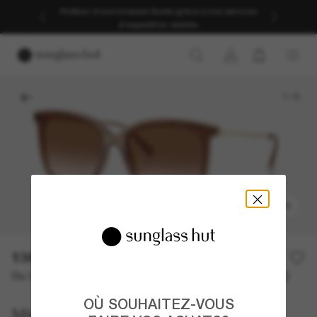
Profitez d’une livraison fluide grâce à nos services
d’expédition dédiés.
1
/
5
ESSAYER
138,00€
Ou 3 versements à partir de
TAEG 0% avec
46,00 €
OÙ SOUHAITEZ-VOUS
Michael Kors