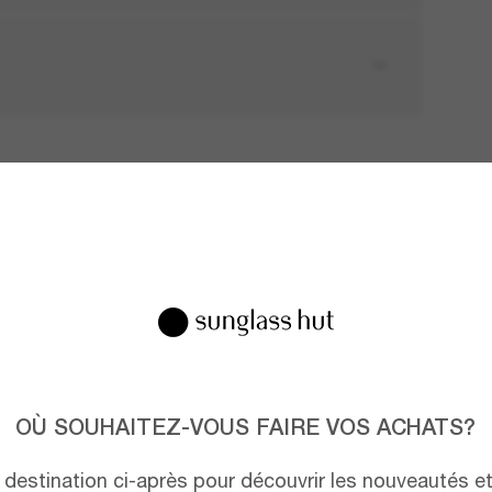
OÙ SOUHAITEZ-VOUS FAIRE VOS ACHATS?
destination ci-après pour découvrir les nouveautés e
255,00€
MAUI JIM