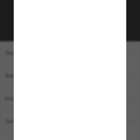
sur votre prochain achat ? Abonnez-vous à notre
newsletter. *Les CGV s’appliquent.
Sabonner!
Shopping en ligne
Brands
Informations
Service Client