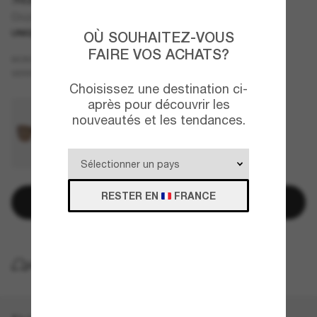
Cruzem
UNIQUEMENT EN LIGNE
OÙ SOUHAITEZ-VOUS
FAIRE VOS ACHATS?
Noir
MONTURE
Rouge
Polarisant
VERRES
Choisissez une destination ci-
après pour découvrir les
nouveautés et les tendances.
RESTER EN
FRANCE
Ajouter au panier
LIVRAISON À DOMICILE GRATUITE