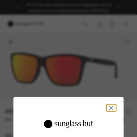
-30 % sur votre deuxième paire | Appliqués lors du
paiement sur les articles à prix plein | ACHETEZ
1
/
3
255,00€
Ou 3 versements à partir de
TAEG 0% avec
85,00 €
Maui Jim