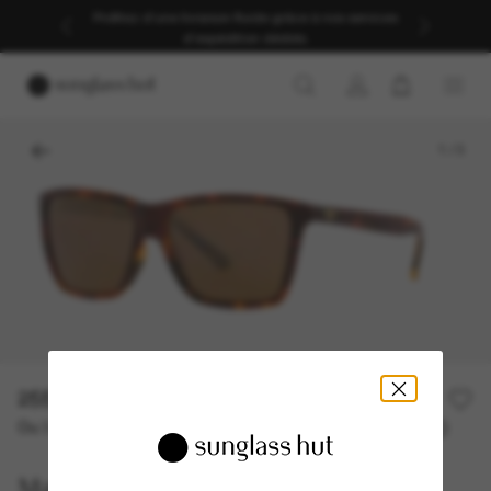
Profitez d’une livraison fluide grâce à nos services
d’expédition dédiés.
1
/
3
255,00€
Ou 3 versements à partir de
TAEG 0% avec
85,00 €
Maui Jim