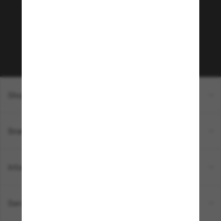
Envie de profiter d’événements VIP, de sélections
exclusives et d’offres comme 10 € de réduction*
sur votre prochain achat ? Abonnez-vous à notre
newsletter. *Les CGV s’appliquent.
Sabonner!
Shopping en ligne
Brands
Informations
Service Client