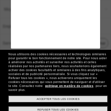
Moyens de paiement
Emplacement:
France
Service Client
Démarrez le chat
Nous utilisons des cookies nécessaires et technologies similaires
TOUS DROITS RÉSERVÉS © 2026 SUNGLASS HUT.
pour garantir le bon fonctionnement de notre site.
Pour nous aider
à améliorer nos activités et surveiller nos activités et celles
Les photos et images sur le site sont publiées à des fins d`illustration.
réalisées par nos partenaires tiers, nous souhaiterions également
activer des cookies facultatifs et similaires à des fins analytiques,
|
|
Avis sur les cookies
Politique de confidentialité
sociales et de publicité personnalisée.
Si vous cliquez sur «
Refuser tous les cookies », nous activerons uniquement les
cookies nécessaires qui vous permettent de naviguer et d'utiliser
|
|
le site.
Consultez notre
politique en matière de cookies
pour en
Conditions Générales
AdChoices
savoir plus.
Do Not Sell My Personal Information
ACCEPTER TOUS LES COOKIES
REFUSER TOUS LES COOKIES