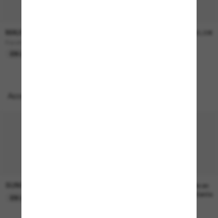
MAUI JIM
MAUI JIM
255,00€
255,00€
Equator
Alenuihaha
EN LIGNE SEULEMENT
EN LIGNE SEULEMENT
Accessoires parfaits
SUNGLASS HUT COLLECTION
SUNGLASS HUT COLLECTION
22,00€
Prix en
attente
EN LIGNE SEULEMENT