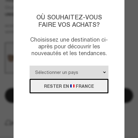
Cruzem
UNIQUEMENT EN LIGNE
OÙ SOUHAITEZ-VOUS
FAIRE VOS ACHATS?
Écaille
MONTURE
Cuivre
Polarisant
VERRES
Choisissez une destination ci-
après pour découvrir les
nouveautés et les tendances.
QUELQUES PIÈCES RESTANTES!
RESTER EN
FRANCE
Ajouter au panier
LIVRAISON À DOMICILE GRATUITE