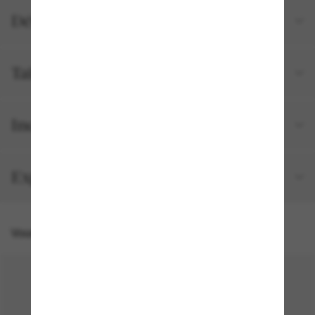
Détails du produit
Tailles et ajustements
Inclus avec votre commande
Expédition et retour gratuits
Vous pourriez aussi aimer