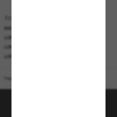
Trier par
MAUI JIM LUNETTE
LUNETTES DE SOLEIL POLARISANTES
LUNETTES DE SOLEIL POLARISANTES POUR HOMME
LUNETTES DE SOLEIL POUR LE SPORT
Page d'accueil
/
Maui Jim
/
Cruzem
Rejoignez la communauté
Sunglass Hut!