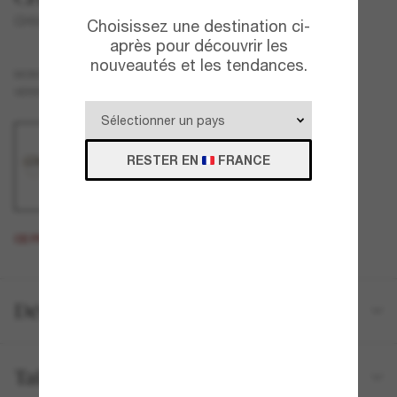
CH9550Q
Choisissez une destination ci-
après pour découvrir les
nouveautés et les tendances.
Or
MONTURE
Bleu
Blue-Light Clear
VERRES
RESTER EN
FRANCE
CE PRODUIT EST ÉPUISÉ.
Détails du produit
Tailles et ajustements