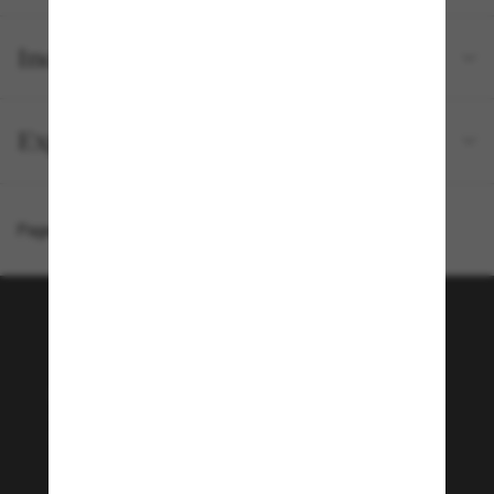
Inclus avec votre commande
Expédition et retour gratuits
Page d'accueil
/
Chanel
/
CH9550Q
Rejoignez la communauté
Sunglass Hut!
Envie de profiter d’événements VIP, de sélections
exclusives et d’offres comme 10 € de réduction*
sur votre prochain achat ? Abonnez-vous à notre
newsletter. *Les CGV s’appliquent.