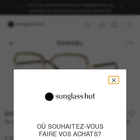
Profitez d’une livraison fluide grâce à nos services
d’expédition dédiés.
1
/
3
610,00€
Ou 3 versements à partir de
TAEG 0% avec
203,33 €
OÙ SOUHAITEZ-VOUS
FAIRE VOS ACHATS?
CHANEL