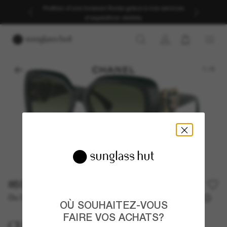
Profitez d’une livraison fluide grâce à nos services
d’expédition dédiés.
1
/
5
850,00€
Ou 3 versements à partir de
TAEG 0% avec
283,33 €
OÙ SOUHAITEZ-VOUS
FAIRE VOS ACHATS?
CHANEL