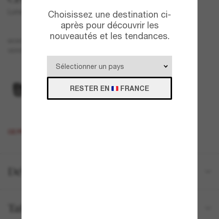
Lunettes carrées CH5518A
Choisissez une destination ci-
après pour découvrir les
nouveautés et les tendances.
Vert
MONTURE
Vert
VERRES
RESTER EN
FRANCE
CE PRODUIT EST ÉPUISÉ.
Détails du produit
Tailles et ajustements