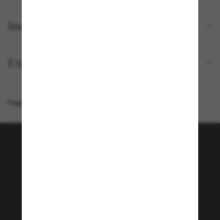
Inclus avec votre commande
Expédition et retour gratuits
Page d'accueil
/
Chanel
/
Lunettes carrées CH5518A
Rejoignez la communauté
Sunglass Hut!
Envie de profiter d’événements VIP, de sélections
exclusives et d’offres comme 10 € de réduction*
sur votre prochain achat ? Abonnez-vous à notre
newsletter. *Les CGV s’appliquent.