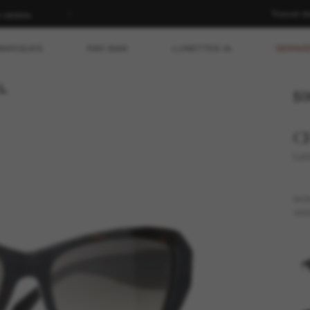
Trouver d
n dédiés.
MARQUES
RAY-BAN
LUNETTES IA
DERNIÈ
50
C
Lun
MO
VER