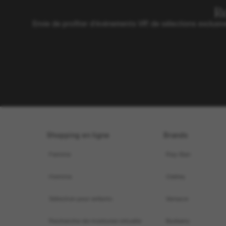
R
Envie de profiter d’événements VIP, de sélections exclus
Shopping en ligne
Brands
Femme
Ray-Ban
Homme
Oakley
Sélection pour enfants
Versace
Recherche de montures virtuelle
Burberry