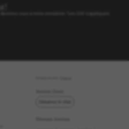
t!
? Abonnez-vous à notre newsletter. *Les CGV s’appliquent.
Emplacement:
France
Service Client
Démarrez le chat
Réseaux Sociaux
us