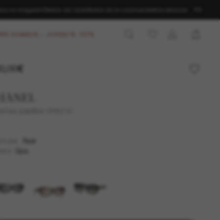
ans un magasin
Obtenir de l’aide
Statut de la commande
Nos services
FR
RE CHANCE – JUSQU'À -50%
0,00€
HANEL
ettes papillon CH5516
Noir
NTURE
Gris
RES