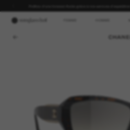
Profitez d’une livraison fluide grâce à nos services d’expéditio
FEMME
HOMME