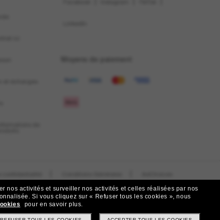
|
|
|
Facebook
Instagram
TikTok
nde
LinkedIn
trat ici
Moyens de paiement
aison
on et échanges
ns
informations de
produits
|
|
 confidentialité
Conditions Générales
AdChoices
 nos activités et surveiller nos activités et celles réalisées par nos
|
Do Not Sell My Personal Information
sonnalisée.
Si vous cliquez sur « Refuser tous les cookies », nous
cookies
pour en savoir plus.
REFUSER TOUS LES COOKIES
ACCEPTER TOUS LES COOKIES