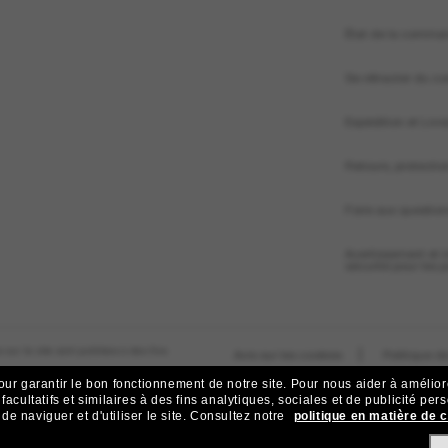
État de la comma
Se rétracter du con
Expédition et Livr
Retours, protecti
Foire aux questio
Avertissement et 
sécurité pour les 
 sur le site sont publiées à des fins
|
Avis sur les cookies
Politique de
our garantir le bon fonctionnement de notre site.
Pour nous aider à améliorer
acultatifs et similaires à des fins analytiques, sociales et de publicité per
 naviguer et d'utiliser le site.
Consultez notre
politique en matière de 