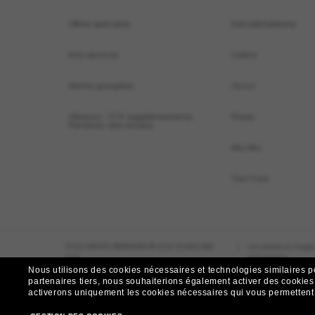
Offres spéciales
Dolce&Gabbana
Nos services
Celine
Ventes groupées
Gucci
Obtenez -10 € supplémentaires:
Prada
Parrainez des ami(e)s
Miu Miu
Tom Ford
TOUS DROITS RÉSERVÉS © 2026 SUNGLASS
|
Les photos et images
HUT.
d`illustration.
Nous utilisons des cookies nécessaires et technologies similaires p
partenaires tiers, nous souhaiterions également activer des cookies f
activerons uniquement les cookies nécessaires qui vous permettent de
Autres sites du Groupe