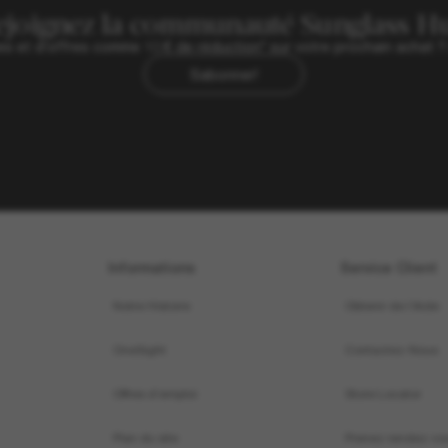
ejoignez la communauté Sunglass Hu
ives et d’offres comme 10 € de réduction* sur votre prochain achat 
Sabonner!
Informations
Service Client
Notre Histoire
Obtenir de l’Aide
OneSight
Contactez-Nous
Offres d’emploi
Store Locator
Plan du site
Prenez rendez-vo