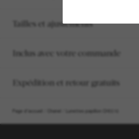
Tailles et ajustements
Inclus avec votre commande
Expédition et retour gratuits
Page d'accueil
/
Chanel
/
Lunettes papillon CH5516