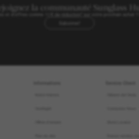
ejoignez la communauté Sunglass Hu
ives et d’offres comme 10 € de réduction* sur votre prochain achat 
Sabonner!
Informations
Service Client
Notre Histoire
Obtenir de l’Aide
OneSight
Contactez-Nous
Offres d’emploi
Store Locator
Plan du site
Prenez rendez-vo