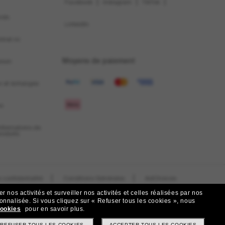
|
|
|
Facebook
Instagram
TikTok
nde
LinkedIn
trat ici
Moyens de paiement
aison
on et échanges
ns
informations de
produits
|
|
 confidentialité
Conditions Générales
AdChoices
 nos activités et surveiller nos activités et celles réalisées par nos
|
Do Not Sell My Personal Information
sonnalisée.
Si vous cliquez sur « Refuser tous les cookies », nous
cookies
pour en savoir plus.
REFUSER TOUS LES COOKIES
ACCEPTER TOUS LES COOKIES