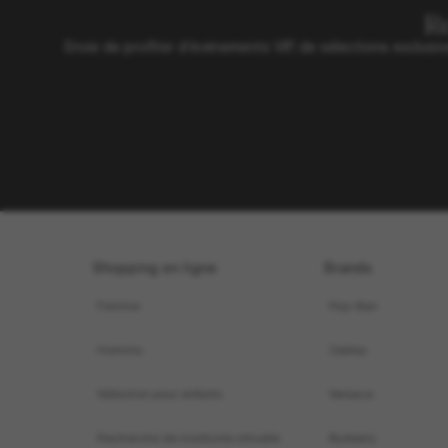
R
Envie de profiter d’événements VIP, de sélections exclus
Shopping en ligne
Brands
Femme
Ray-Ban
Homme
Oakley
Sélection pour enfants
Versace
Recherche de montures virtuelle
Burberry