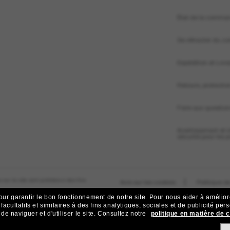
État de la comma
Se rétracter du con
Expédition et Livr
Retours, protecti
Foire aux questio
Avertissement et 
sécurité pour les 
 sur le site sont publiées à des fins
|
Avis sur les cookies
Politique de
our garantir le bon fonctionnement de notre site.
Pour nous aider à améliorer
acultatifs et similaires à des fins analytiques, sociales et de publicité per
 naviguer et d'utiliser le site.
Consultez notre
politique en matière de 