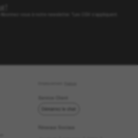
t!
? Abonnez-vous à notre newsletter. *Les CGV s’appliquent.
Emplacement:
France
Service Client
Démarrez le chat
Réseaux Sociaux
us