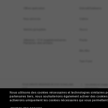
Offres spéciales
Dolce&Gabbana
Nos services
Celine
Ventes groupées
Gucci
Obtenez -10 € supplémentaires:
Prada
Parrainez des ami(e)s
Miu Miu
Tom Ford
TOUS DROITS RÉSERVÉS © 2026 SUNGLASS
|
Les photos et images
HUT.
d`illustration.
Nous utilisons des cookies nécessaires et technologies similaires p
partenaires tiers, nous souhaiterions également activer des cookies f
activerons uniquement les cookies nécessaires qui vous permettent de
Autres sites du Groupe