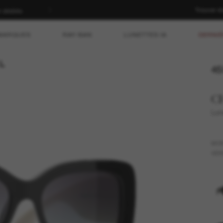
Trouver d
n dédiés.
MARQUES
RAY-BAN
LUNETTES IA
DERNIÈ
45
C
Lun
MO
VER