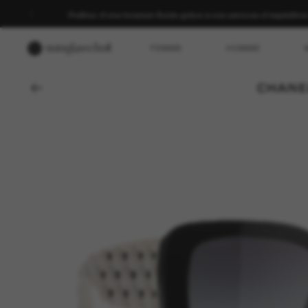
Profitez d’une livraison fluide grâce à nos services d’expéditio
FEMME
HOMME