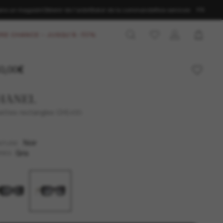
ans un magasin
Obtenir de l’aide
Statut de la commande
Nos services
FR
RE CHANCE – JUSQU'À -50%
0,00€
HANEL
ettes rectangles CH5483
Noir
NTURE
Gris
RES