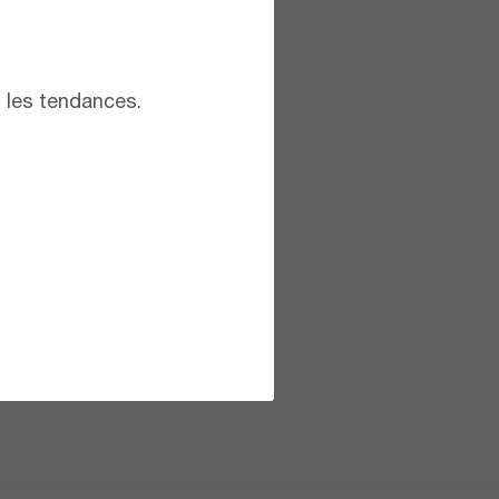
t les tendances.