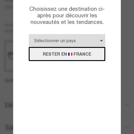
CH3460S
Choisissez une destination ci-
après pour découvrir les
nouveautés et les tendances.
Noir
MONTURE
Transparent
Blue-Light Clear
VERRES
RESTER EN
FRANCE
CE PRODUIT EST ÉPUISÉ.
Détails du produit
Tailles et ajustements