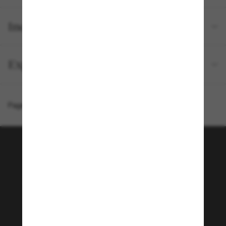
Inclus avec votre commande
Expédition et retour gratuits
Page d'accueil
/
Chanel
/
CH3460S
Rejoignez la communauté
Sunglass Hut!
Envie de profiter d’événements VIP, de sélections
exclusives et d’offres comme 10 € de réduction*
sur votre prochain achat ? Abonnez-vous à notre
newsletter. *Les CGV s’appliquent.