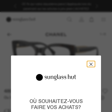
-30 % sur votre deuxième paire | Appliqués lors du
paiement sur les articles à prix plein | ACHETEZ
1
/
5
480,00€
Ou 3 versements à partir de
TAEG 0% avec
160,00 €
OÙ SOUHAITEZ-VOUS
FAIRE VOS ACHATS?
CHANEL