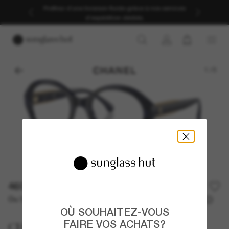
-30 % sur votre deuxième paire | Appliqués lors du
paiement sur les articles à prix plein | ACHETEZ
1
/
5
460,00€
Ou 3 versements à partir de
TAEG 0% avec
153,33 €
OÙ SOUHAITEZ-VOUS
FAIRE VOS ACHATS?
CHANEL