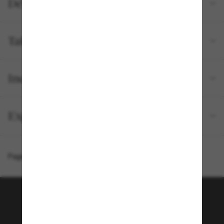
Détails du produit
Tailles et ajustements
Inclus avec votre commande
Expédition et retour gratuits
Page d'accueil
/
Chanel
/
Round Eyeglasses CH3459
Rejoignez la communauté
Sunglass Hut!