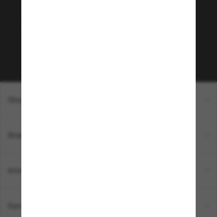
Envie de profiter d’événements VIP, de sélections
exclusives et d’offres comme 10 € de réduction*
sur votre prochain achat ? Abonnez-vous à notre
newsletter. *Les CGV s’appliquent.
Sabonner!
Shopping en ligne
Brands
Informations
Service Client