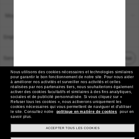
Moyens de paiement
Emplacement:
France
Service Client
Démarrez le chat
Nous utilisons des cookies nécessaires et technologies similaires
TOUS DROITS RÉSERVÉS © 2026 SUNGLASS HUT.
pour garantir le bon fonctionnement de notre site.
Pour nous aider
à améliorer nos activités et surveiller nos activités et celles
Les photos et images sur le site sont publiées à des fins d`illustration.
réalisées par nos partenaires tiers, nous souhaiterions également
activer des cookies facultatifs et similaires à des fins analytiques,
|
|
Avis sur les cookies
Politique de confidentialité
sociales et de publicité personnalisée.
Si vous cliquez sur «
Refuser tous les cookies », nous activerons uniquement les
cookies nécessaires qui vous permettent de naviguer et d'utiliser
|
|
le site.
Consultez notre
politique en matière de cookies
pour en
Conditions Générales
AdChoices
savoir plus.
Do Not Sell My Personal Information
ACCEPTER TOUS LES COOKIES