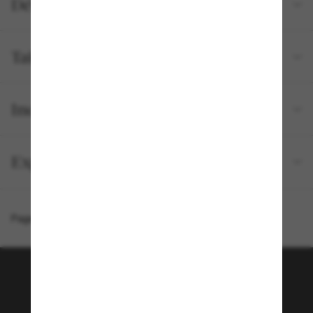
Détails du produit
Tailles et ajustements
Inclus avec votre commande
Expédition et retour gratuits
Page d'accueil
/
Chanel
/
Square Eyeglasses CH3448A
Rejoignez la communauté
Sunglass Hut!