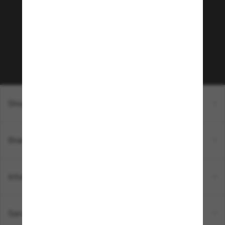
Envie de profiter d’événements VIP, de sélections
exclusives et d’offres comme 10 € de réduction*
sur votre prochain achat ? Abonnez-vous à notre
newsletter. *Les CGV s’appliquent.
Sabonner!
Shopping en ligne
Brands
Informations
Service Client