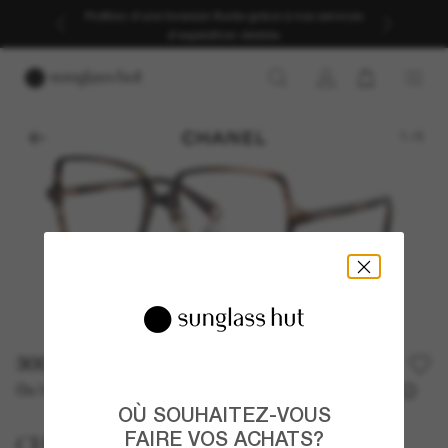
Profitez d’une livraison fluide grâce à nos services
d’expédition dédiés.
1
/
5
300,00€
Ou 3 versements à partir de
TAEG 0% avec
100,00 €
OÙ SOUHAITEZ-VOUS
FAIRE VOS ACHATS?
CHANEL