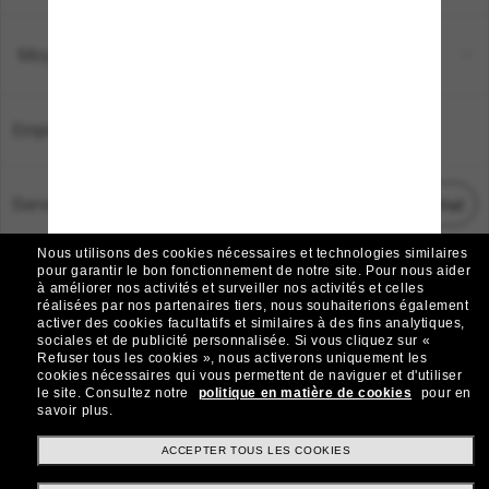
Moyens de paiement
Emplacement:
France
Service Client
Démarrez le chat
Nous utilisons des cookies nécessaires et technologies similaires
TOUS DROITS RÉSERVÉS © 2026 SUNGLASS HUT.
pour garantir le bon fonctionnement de notre site.
Pour nous aider
à améliorer nos activités et surveiller nos activités et celles
Les photos et images sur le site sont publiées à des fins d`illustration.
réalisées par nos partenaires tiers, nous souhaiterions également
activer des cookies facultatifs et similaires à des fins analytiques,
|
|
Avis sur les cookies
Politique de confidentialité
sociales et de publicité personnalisée.
Si vous cliquez sur «
Refuser tous les cookies », nous activerons uniquement les
cookies nécessaires qui vous permettent de naviguer et d'utiliser
|
|
le site.
Consultez notre
politique en matière de cookies
pour en
Conditions Générales
AdChoices
savoir plus.
Do Not Sell My Personal Information
ACCEPTER TOUS LES COOKIES