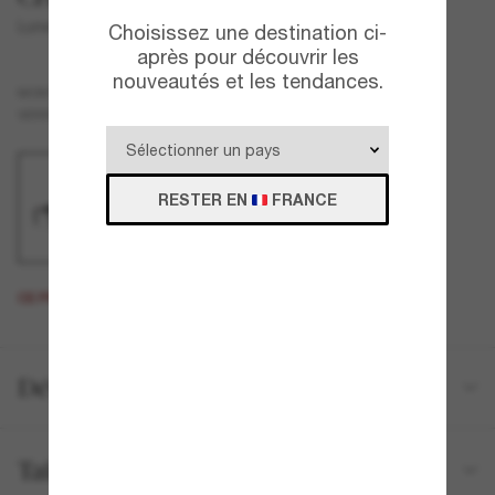
Lunettes carrées CH3429Q
Choisissez une destination ci-
après pour découvrir les
nouveautés et les tendances.
Noir
MONTURE
Transparent
VERRES
RESTER EN
FRANCE
CE PRODUIT EST ÉPUISÉ.
Détails du produit
Tailles et ajustements