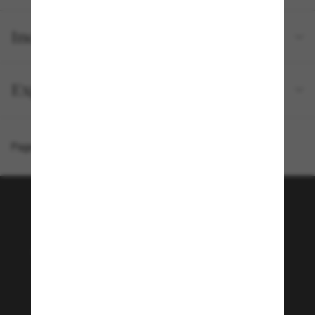
Inclus avec votre commande
Expédition et retour gratuits
Page d'accueil
/
Chanel
/
Lunettes carrées CH3429Q
Rejoignez la communauté
Sunglass Hut!
Envie de profiter d’événements VIP, de sélections
exclusives et d’offres comme 10 € de réduction*
sur votre prochain achat ? Abonnez-vous à notre
newsletter. *Les CGV s’appliquent.