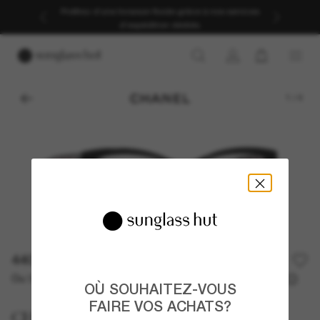
Profitez d’une livraison fluide grâce à nos services
d’expédition dédiés.
1
/
4
440,00€
Ou 3 versements à partir de
TAEG 0% avec
146,67 €
OÙ SOUHAITEZ-VOUS
FAIRE VOS ACHATS?
CHANEL