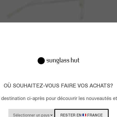
OÙ SOUHAITEZ-VOUS FAIRE VOS ACHATS?
destination ci-après pour découvrir les nouveautés e
RESTER EN
FRANCE