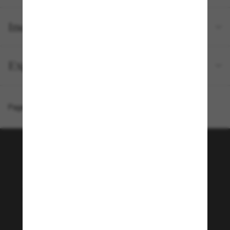
Inclus avec votre commande
Expédition et retour gratuits
Page d'accueil
/
Chanel
/
CH2179
Rejoignez la communauté
Sunglass Hut!
Envie de profiter d’événements VIP, de sélections
exclusives et d’offres comme 10 € de réduction*
sur votre prochain achat ? Abonnez-vous à notre
newsletter. *Les CGV s’appliquent.