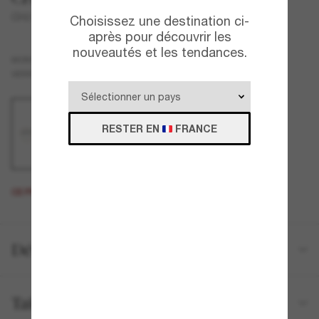
CH2179
Choisissez une destination ci-
après pour découvrir les
nouveautés et les tendances.
Or
MONTURE
Transparent
VERRES
RESTER EN
FRANCE
CE PRODUIT EST ÉPUISÉ.
Détails du produit
Tailles et ajustements