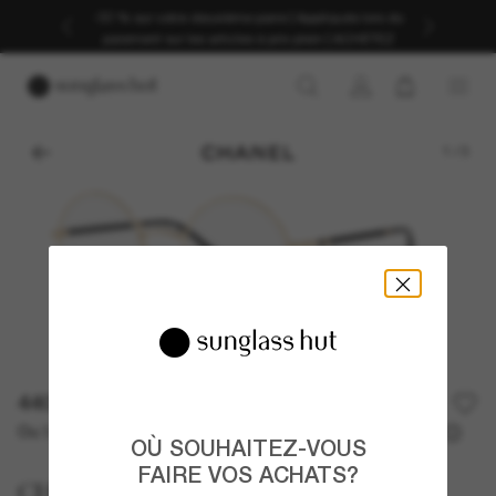
-30 % sur votre deuxième paire | Appliqués lors du
paiement sur les articles à prix plein | ACHETEZ
1
/
3
440,00€
Ou 3 versements à partir de
TAEG 0% avec
146,67 €
OÙ SOUHAITEZ-VOUS
FAIRE VOS ACHATS?
CHANEL