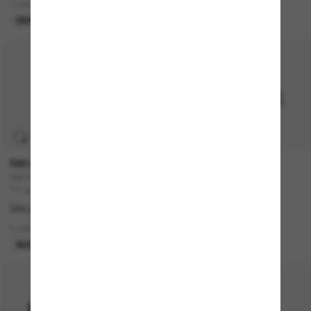
1 colors
3 colors
DERNIÈRE CHANCE
TRANSITIONS
®
RAY-BAN
DIOR
RB3767 Transitions ® Color Touch
CD Diamond S2I
™ Lenses
570,00€
242,00€
1 colors
2 colors
EN LIGNE SEULEMENT
NOUVEAUTÉ