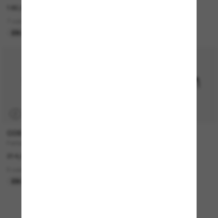
182,00€
144,00€
7 colors
3 colors
EN LIGNE SEULEMENT
NOUVEAUTÉ
P
COSTA
PRADA
Fantail
PR 17WS
214,00€
390,00€
9 colors
17 colors
EN LIGNE SEULEMENT
MEILLEURE VENTES