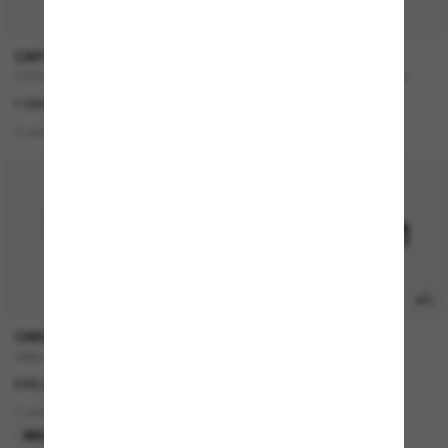
P
CARTIER
OAKLEY
CT0330S
LATCH™ Introspect Collection
1 090,00€
232,00€
4 colors
1 colors
P
OAKLEY
RAY-BAN
OAKLEY Meta Vanguard
RAY-BAN Meta Wayfarer
549,00€
449,00€
7 colors
6 colors
MEILLEURE VENTES
META GEN 2