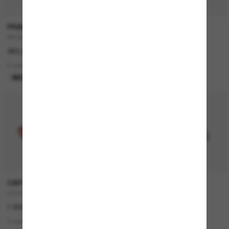
PRADA
DIOR
PR 02ZS
30MONTAIGNE SU
360,00€
490,00€
5 colors
2 colors
MEILLEURE VENTES
EN LIGNE SEULEMENT
CARTIER
CARTIER
CT0474S
CT0359S
1 300,00€
1 100,00€
3 colors
2 colors