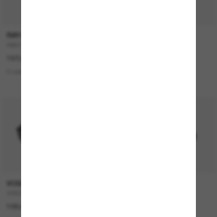
RAY-BAN
DOLCE&GABBANA
RB2210
DG6177
157,00€
242,00€
121,00€
9 colors
2 colors
DERNIÈRE CHANCE
P
VOGUE EYEWEAR
OAKLEY
VO5222S
SPLIT Shot
109,00€
262,00€