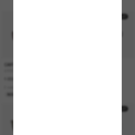
EN LIGNE SEULEMENT
50% off
CARTIER
TIFFANY & CO.
CT0579S
TF3111
1 050,00€
347,00€
173,50€
2 colors
4 colors
NOUVEAUTÉ
DERNIÈRE CHANCE
50% off