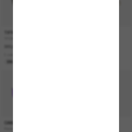
TIFFANY & CO.
TIFFANY & CO.
TF3082
TF3104D
320,00€
360,00€
2 colors
6 colors
EN LIGNE SEULEMENT
OAKLEY
MICHAEL KORS
Paracord
Malaga