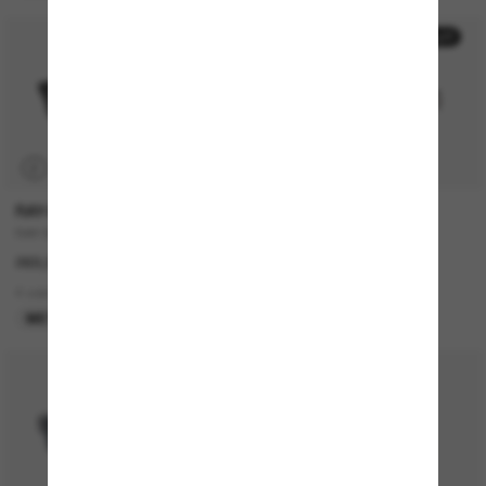
50% off
P
RAY-BAN
DOLCE&GABBANA
RAY-BAN Meta Wayfarer
DG4403
269,00€
242,00€
121,00€
4 colors
4 colors
META GEN 1
DERNIÈRE CHANCE