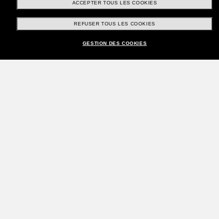
ACCEPTER TOUS LES COOKIES
REFUSER TOUS LES COOKIES
GESTION DES COOKIES
Rejoignez la communauté
Sunglass Hut!
Envie de profiter d’événements VIP, de sélections
exclusives et d’offres comme 10 € de réduction*
sur votre prochain achat ? Abonnez-vous à notre
newsletter. *Les CGV s’appliquent.
Sabonner!