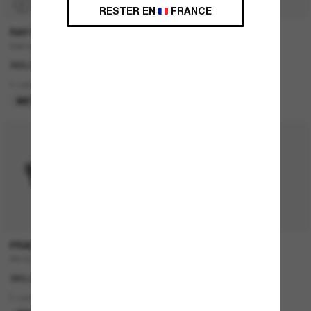
P
RESTER EN
FRANCE
RAY-BAN
DOLCE&GABBANA
RAY-BAN Meta Wayfarer
DG4403
269,00€
242,00€
121,00€
4 colors
4 colors
META GEN 1
DERNIÈRE CHANCE
PRADA
DIOR
PR 02ZS
30MONTAIGNE SU
360,00€
490,00€
5 colors
2 colors