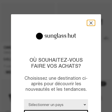
P
OAKLEY
RAY-BAN
OAKLEY Meta Vanguard
RAY-BAN Meta Wayfarer
OÙ SOUHAITEZ-VOUS
549,00€
449,00€
FAIRE VOS ACHATS?
7 colors
6 colors
MEILLEURE VENTES
META GEN 2
Choisissez une destination ci-
après pour découvrir les
50% off
nouveautés et les tendances.