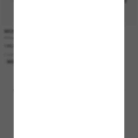
P
MICHAEL KORS
COSTA
Malaga
Fantail
144,00€
214,00€
3 colors
9 colors
NOUVEAUTÉ
EN LIGNE SEULEMENT
Affichage 1 - 24 sur 4945
Charger plus de lunettes de soleil