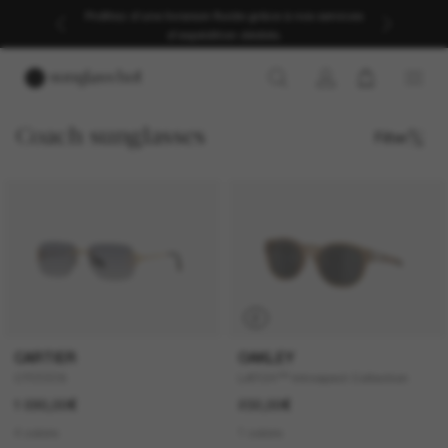
Profitez d’une livraison fluide grâce à nos services
d’expédition dédiés.
Coach sunglasses
Filter
P
CARTIER
OAKLEY
CT0330S
LATCH™ Introspect Collection
1 090,00€
232,00€
4 colors
1 colors