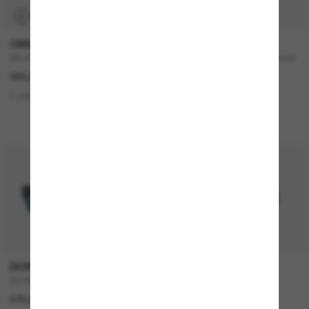
P
TRANSITIONS
®
OAKLEY
RAY-BAN
SPLIT Shot
RB3767 Transitions ® Color Touch
™ Lenses
262,00€
242,00€
3 colors
2 colors
NOUVEAUTÉ
DIOR
TIFFANY & CO.
CD Diamond S2I
TF3082
570,00€
320,00€