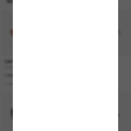
MEILLEURE VENTES
EN LIGNE SEULEMENT
CARTIER
CARTIER
CT0474S
CT0550S
1 300,00€
1 100,00€
3 colors
2 colors