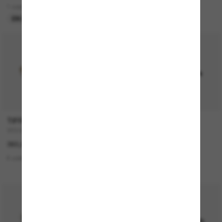
1 colors
2 colors
EN LIGNE SEULEMENT
EN LIGNE SEULEMENT
TIFFANY & CO.
OAKLEY
TF3104D
Paracord
360,00€
182,00€
6 colors
7 colors
EN LIGNE SEULEMENT