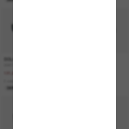
50% off
DOLCE&GABBANA
VOGUE EYEWEAR
DG6177
VO5222S
242,00€
109,00€
121,00€
1 colors
2 colors
DERNIÈRE CHANCE
DERNIÈRE CHANCE