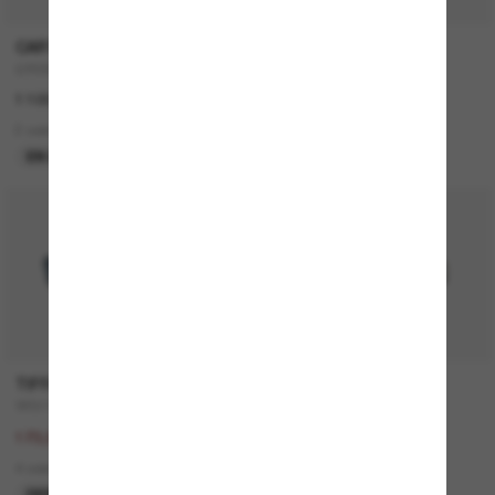
CARTIER
CARTIER
CT0359S
CT0579S
1 100,00€
1 050,00€
2 colors
2 colors
EN LIGNE SEULEMENT
NOUVEAUTÉ
50% off
TIFFANY & CO.
RAY-BAN
TF3111
RB2210
347,00€
157,00€
173,50€
9 colors
4 colors
DERNIÈRE CHANCE