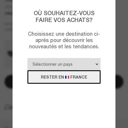
JC5015U
OÙ SOUHAITEZ-VOUS
UNIQUEMENT EN LIGNE
FAIRE VOS ACHATS?
Écaille
MONTURE
Brun
VERRES
Choisissez une destination ci-
après pour découvrir les
nouveautés et les tendances.
RESTER EN
FRANCE
Ajouter au panier
LIVRAISON À DOMICILE GRATUITE