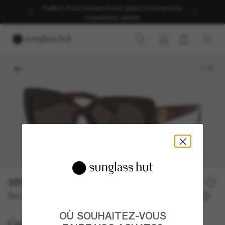
Profitez d’une livraison fluide grâce à nos services
d’expédition dédiés.
1
/
5
370,00€
Ou 3 versements à partir de
TAEG 0% avec
123,33 €
OÙ SOUHAITEZ-VOUS
Gucci