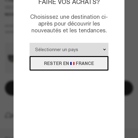
FAIRE VOS ACHATS?
GG1979SK
NOUVEAUTÉ
Choisissez une destination ci-
après pour découvrir les
Écaille
MONTURE
nouveautés et les tendances.
Gris
VERRES
RESTER EN
FRANCE
Ajouter au panier
LIVRAISON À DOMICILE GRATUITE