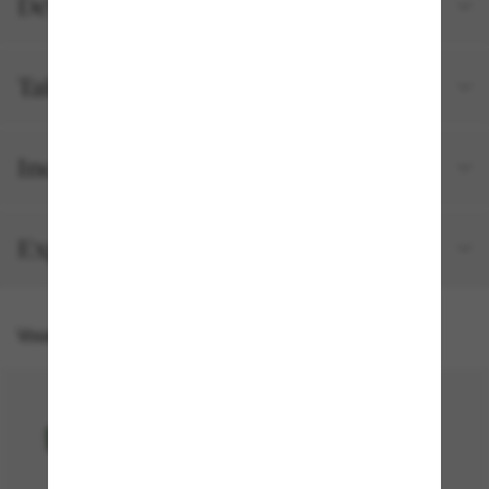
Détails du produit
Tailles et ajustements
Inclus avec votre commande
Expédition et retour gratuits
Vous pourriez aussi aimer
30% off