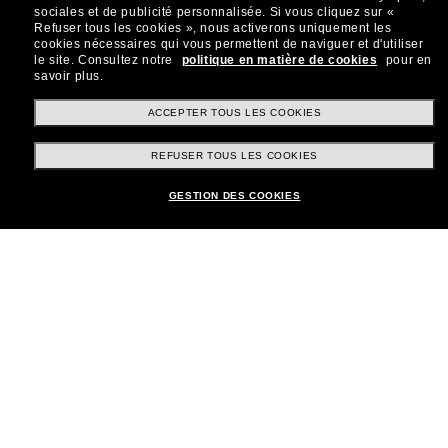
sociales et de publicité personnalisée.
Si vous cliquez sur «
Refuser tous les cookies », nous activerons uniquement les
cookies nécessaires qui vous permettent de naviguer et d'utiliser
le site.
Consultez notre
politique en matière de cookies
pour en
savoir plus.
Shopping en ligne
ACCEPTER TOUS LES COOKIES
REFUSER TOUS LES COOKIES
Brands
GESTION DES COOKIES
Informations
Service Client
Moyens de paiement