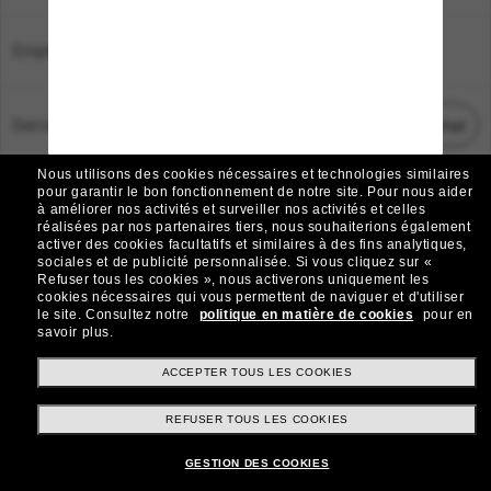
Emplacement:
France
Service Client
Démarrez le chat
Nous utilisons des cookies nécessaires et technologies similaires
TOUS DROITS RÉSERVÉS © 2026 SUNGLASS HUT.
pour garantir le bon fonctionnement de notre site.
Pour nous aider
à améliorer nos activités et surveiller nos activités et celles
Les photos et images sur le site sont publiées à des fins d`illustration.
réalisées par nos partenaires tiers, nous souhaiterions également
activer des cookies facultatifs et similaires à des fins analytiques,
|
|
Avis sur les cookies
Politique de confidentialité
sociales et de publicité personnalisée.
Si vous cliquez sur «
Refuser tous les cookies », nous activerons uniquement les
cookies nécessaires qui vous permettent de naviguer et d'utiliser
|
|
le site.
Consultez notre
politique en matière de cookies
pour en
Conditions Générales
AdChoices
savoir plus.
Do Not Sell My Personal Information
ACCEPTER TOUS LES COOKIES
REFUSER TOUS LES COOKIES
Autres sites du Groupe
GESTION DES COOKIES