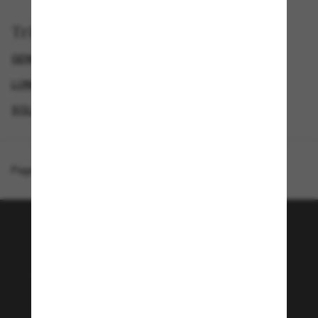
Trier par
GENDER
LUNETTES DE SOLEIL DE LUXE
LUNETTES DE SOLEIL DE CRÉATEURS
SOLDES D'ÉTÉ - JUSQU'À -50 %*
Page d'accueil
/
Gucci
/
GG1772S
Rejoignez la communauté
Sunglass Hut!
Envie de profiter d’événements VIP, de sélections
exclusives et d’offres comme 10 € de réduction*
sur votre prochain achat ? Abonnez-vous à notre
newsletter. *Les CGV s’appliquent.