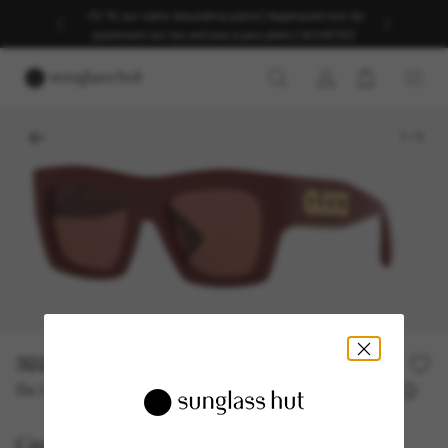
-30 % sur votre deuxième paire | Appliqués lors du
paiement sur les articles à prix plein | ACHETEZ
1
/
3
322,00€
460,00€
30% off
Ou 3 versements à partir de
TAEG 0% avec
107,33 €
Gucci