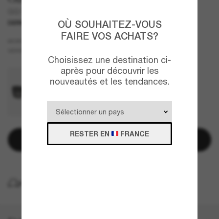
GG1772S
OÙ SOUHAITEZ-VOUS
DERNIÈRE CHANCE
UNIQUEMENT EN LIGNE
FAIRE VOS ACHATS?
Rouge
MONTURE
Brun
VERRES
Choisissez une destination ci-
après pour découvrir les
nouveautés et les tendances.
RESTER EN
FRANCE
Ajouter au panier
LIVRAISON À DOMICILE GRATUITE