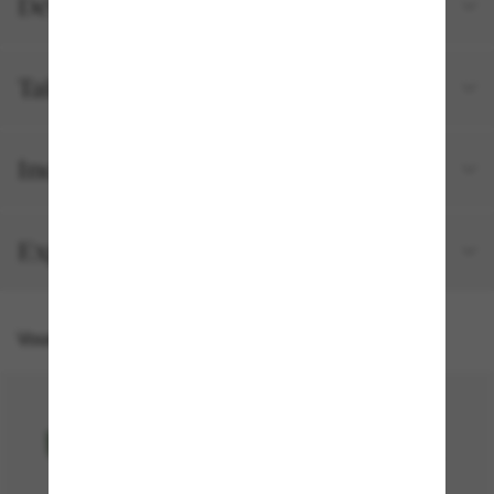
Détails du produit
Tailles et ajustements
Inclus avec votre commande
Expédition et retour gratuits
Vous pourriez aussi aimer
30% off