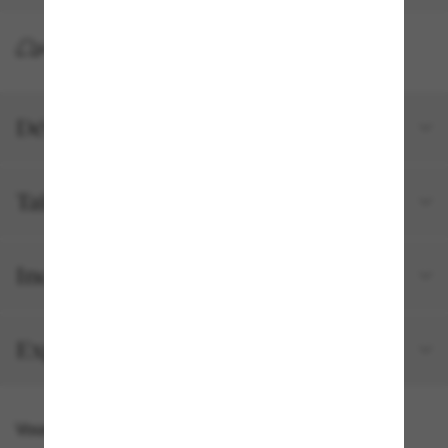
LIVRAISON À DOMICILE GRATUITE
Détails du produit
Tailles et ajustements
Inclus avec votre commande
Expédition et retour gratuits
Vous pourriez aussi aimer