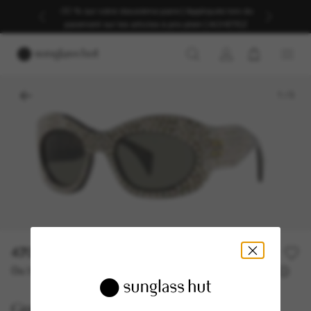
-30 % sur votre deuxième paire | Appliqués lors du
paiement sur les articles à prix plein | ACHETEZ
1
/
3
470,00€
940,00€
50% off
Ou 3 versements à partir de
TAEG 0% avec
156,67 €
Gucci