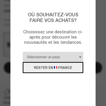
GG1463S
DERNIÈRE CHANCE
UNIQUEMENT EN LIGNE
OÙ SOUHAITEZ-VOUS
FAIRE VOS ACHATS?
Noir
MONTURE
Gris
VERRES
Choisissez une destination ci-
après pour découvrir les
nouveautés et les tendances.
Ajouter au panier
RESTER EN
FRANCE
PROMO SUR LA LIVRAISON
Commandez un modèle exceptionnel et bénéficiez de la
livraison rapide et gratuite.
Les CGV s'appliquent
.