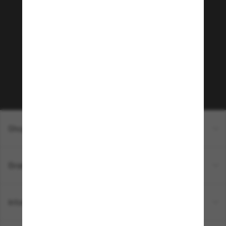
Rejoignez la communauté
Sunglass Hut!
Envie de profiter d’événements VIP, de sélections
exclusives et d’offres comme 10 € de réduction*
sur votre prochain achat ? Abonnez-vous à notre
newsletter. *Les CGV s’appliquent.
Sabonner!
Shopping en ligne
Brands
Informations