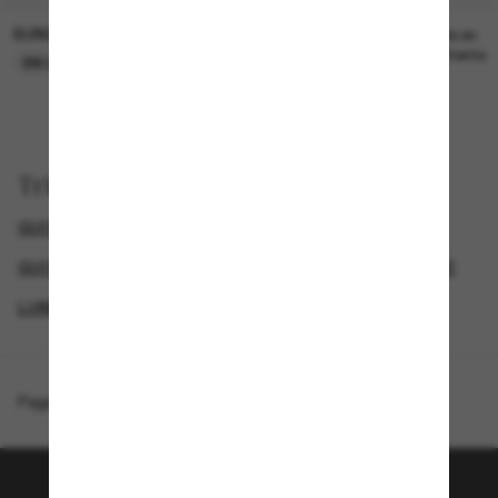
SUNGLASS HUT COLLECTION
SUNGLASS HUT COLLECTION
22,00€
Prix en
attente
EN LIGNE SEULEMENT
Trier par
GUCCI LUNETTES DE SOLEIL HOMME
GUCCI LUNETTES DE SOLEIL FEMME
GUCCI LUNETTE
LUNETTES DE SOLEIL DE LUXE
Page d'accueil
/
Gucci
/
GG1463S