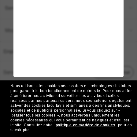
Service Client
Moyens de paiement
Emplacement:
France
Service Client
Démarrez le chat
Nous utilisons des cookies nécessaires et technologies similaires
TOUS DROITS RÉSERVÉS © 2026 SUNGLASS HUT.
pour garantir le bon fonctionnement de notre site.
Pour nous aider
à améliorer nos activités et surveiller nos activités et celles
Les photos et images sur le site sont publiées à des fins d`illustration.
réalisées par nos partenaires tiers, nous souhaiterions également
activer des cookies facultatifs et similaires à des fins analytiques,
|
|
Avis sur les cookies
Politique de confidentialité
sociales et de publicité personnalisée.
Si vous cliquez sur «
Refuser tous les cookies », nous activerons uniquement les
cookies nécessaires qui vous permettent de naviguer et d'utiliser
|
|
le site.
Consultez notre
politique en matière de cookies
pour en
Conditions Générales
AdChoices
savoir plus.