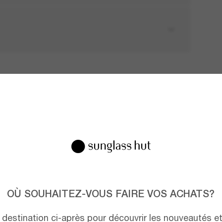
OÙ SOUHAITEZ-VOUS FAIRE VOS ACHATS?
destination ci-après pour découvrir les nouveautés e
245,00€
GUCCI