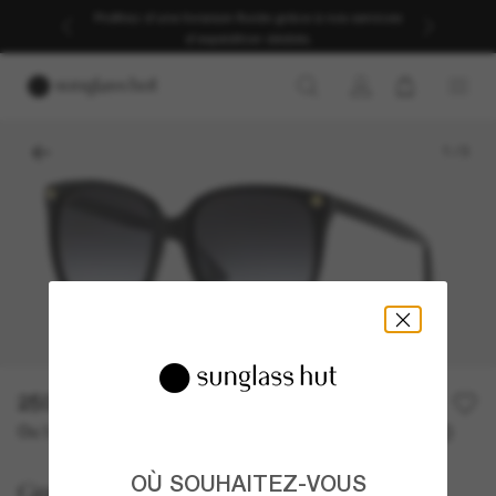
Profitez d’une livraison fluide grâce à nos services
d’expédition dédiés.
1
/
3
250,00€
Ou 3 versements à partir de
TAEG 0% avec
83,33 €
OÙ SOUHAITEZ-VOUS
Gucci