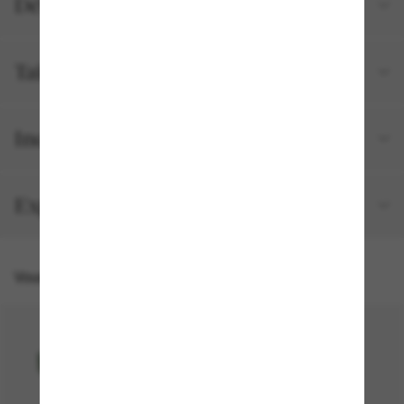
Détails du produit
Tailles et ajustements
Inclus avec votre commande
Expédition et retour gratuits
Vous pourriez aussi aimer
30% off