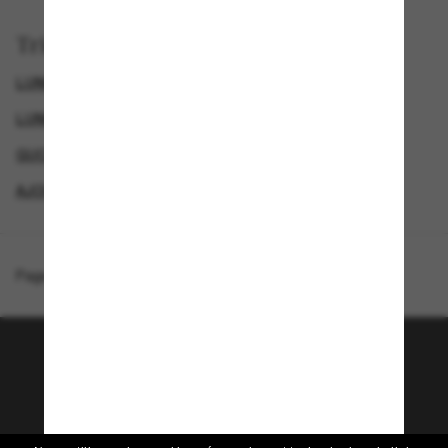
Trier par
LUNETTES DE SOLEIL DE CRÉATEURS
LUNETTES DE SOLEIL DE LUXE
GUCCI LUNETTES DE SOLEIL FEMME
AJOUTEZ UNE PAIRE ET ÉCONOMISEZ
Page d'accueil
/
Gucci
/
GG0022S
Rejoignez la communauté
Sunglass Hut!
Envie de profiter d’événements VIP, de sélections
exclusives et d’offres comme 10 € de réduction*