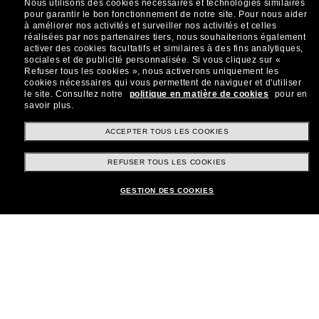
Nous utilisons des cookies nécessaires et technologies similaires
sur votre prochain achat ? Abonnez-vous à notre
pour garantir le bon fonctionnement de notre site.
Pour nous aider
newsletter. *Les CGV s’appliquent.
à améliorer nos activités et surveiller nos activités et celles
réalisées par nos partenaires tiers, nous souhaiterions également
Sabonner!
activer des cookies facultatifs et similaires à des fins analytiques,
sociales et de publicité personnalisée.
Si vous cliquez sur «
Refuser tous les cookies », nous activerons uniquement les
cookies nécessaires qui vous permettent de naviguer et d'utiliser
le site.
Consultez notre
politique en matière de cookies
pour en
savoir plus.
Shopping en ligne
ACCEPTER TOUS LES COOKIES
REFUSER TOUS LES COOKIES
Brands
GESTION DES COOKIES
Informations
Service Client