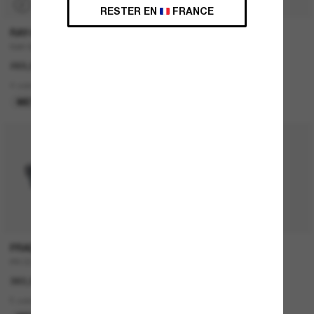
P
RESTER EN
FRANCE
RAY-BAN
DOLCE&GABBANA
RAY-BAN Meta Wayfarer
DG4403
269,00€
242,00€
121,00€
4 colors
4 colors
META GEN 1
DERNIÈRE CHANCE
PRADA
DIOR
PR 02ZS
30MONTAIGNE SU
360,00€
490,00€
5 colors
2 colors