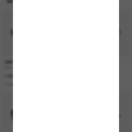
MEILLEURE VENTES
EN LIGNE SEULEMENT
CARTIER
CARTIER
CT0474S
CT0550S
1 300,00€
1 100,00€
3 colors
2 colors