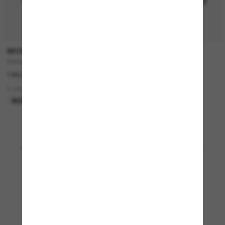
P
MICHAEL KORS
COSTA
Malaga
Fantail
144,00€
214,00€
3 colors
9 colors
NOUVEAUTÉ
EN LIGNE SEULEMENT
Affichage 1 - 24 sur 4897
Charger plus de lunettes de soleil