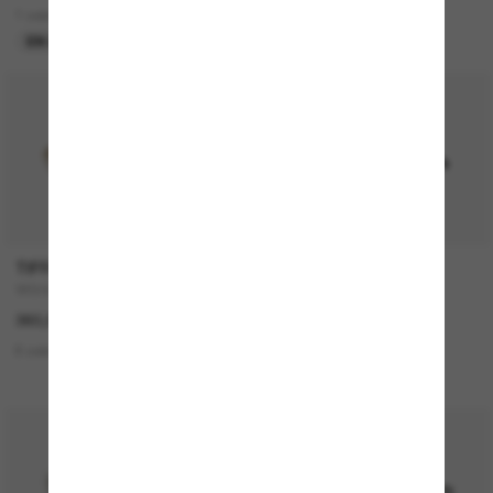
1 colors
2 colors
EN LIGNE SEULEMENT
EN LIGNE SEULEMENT
TIFFANY & CO.
OAKLEY
TF3104D
Paracord
360,00€
182,00€
6 colors
7 colors
EN LIGNE SEULEMENT