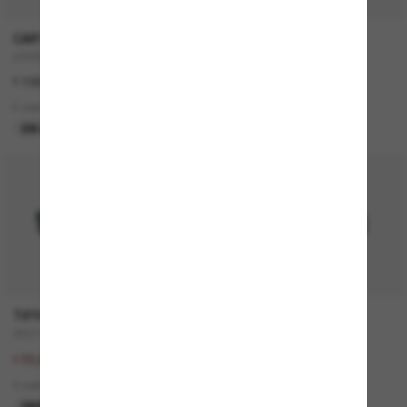
CARTIER
CARTIER
CT0359S
CT0579S
1 100,00€
1 050,00€
2 colors
2 colors
EN LIGNE SEULEMENT
NOUVEAUTÉ
50% off
TIFFANY & CO.
RAY-BAN
TF3111
RB2210
347,00€
157,00€
173,50€
9 colors
4 colors
DERNIÈRE CHANCE