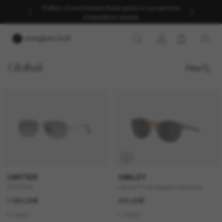
Profitez d’une livraison fluide grâce à nos services
d’expédition dédiés.
Global
Filter
P
CARTIER
OAKLEY
CT0330S
LATCH™ Introspect Collection
1 090,00€
232,00€
4 colors
1 colors