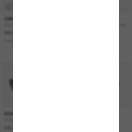
P
TRANSITIONS
®
OAKLEY
RAY-BAN
SPLIT Shot
RB3767 Transitions ® Color Touch
™ Lenses
262,00€
242,00€
3 colors
2 colors
NOUVEAUTÉ
DIOR
TIFFANY & CO.
CD Diamond S2I
TF3082
570,00€
320,00€