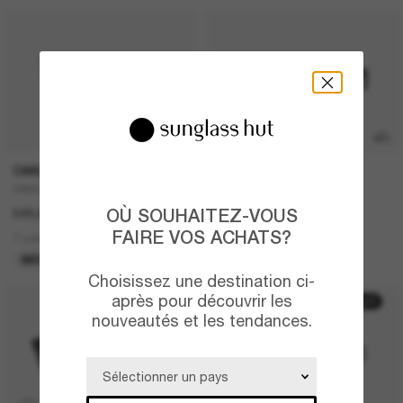
P
OAKLEY
RAY-BAN
OAKLEY Meta Vanguard
RAY-BAN Meta Wayfarer
OÙ SOUHAITEZ-VOUS
549,00€
449,00€
FAIRE VOS ACHATS?
7 colors
6 colors
MEILLEURE VENTES
META GEN 2
Choisissez une destination ci-
après pour découvrir les
50% off
nouveautés et les tendances.