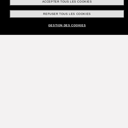
ACCEPTER TOUS LES COOKIES
REFUSER TOUS LES COOKIES
GESTION DES COOKIES
Rejoignez la communauté
Sunglass Hut!
Envie de profiter d’événements VIP, de sélections
exclusives et d’offres comme 10 € de réduction*
sur votre prochain achat ? Abonnez-vous à notre
newsletter. *Les CGV s’appliquent.
Sabonner!