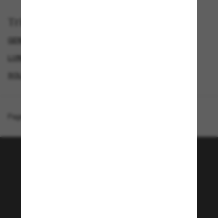
Trier par
GENDER
LUNETTES DE SOLEIL DE LUXE
LUNETTES DE SOLEIL DE CRÉATEURS
SOLDES D'ÉTÉ - JUSQU'À -50 %*
Page d'accueil
/
Giorgio Armani
/
AR8224
Rejoignez la communauté
Sunglass Hut!
Envie de profiter d’événements VIP, de sélections
exclusives et d’offres comme 10 € de réduction*
sur votre prochain achat ? Abonnez-vous à notre
newsletter. *Les CGV s’appliquent.