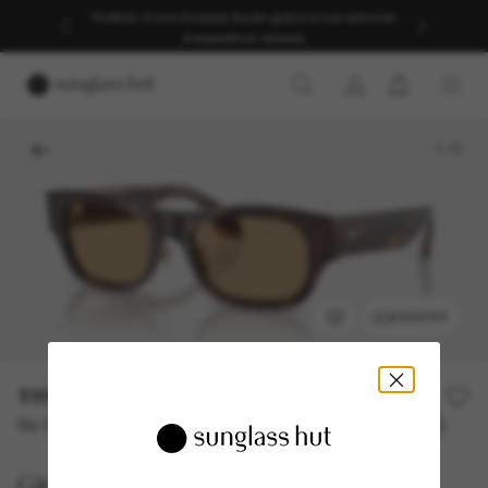
Profitez d’une livraison fluide grâce à nos services
d’expédition dédiés.
1
/
5
ESSAYER
199,00€
398,00€
50% off
Ou 3 versements à partir de
TAEG 0% avec
66,33 €
Giorgio Armani