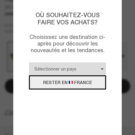
AR8224
OÙ SOUHAITEZ-VOUS
DERNIÈRE CHANCE
UNIQUEMENT EN LIGNE
FAIRE VOS ACHATS?
Écaille
MONTURE
Brun
VERRES
Choisissez une destination ci-
après pour découvrir les
nouveautés et les tendances.
RESTER EN
FRANCE
Ajouter au panier
LIVRAISON À DOMICILE GRATUITE