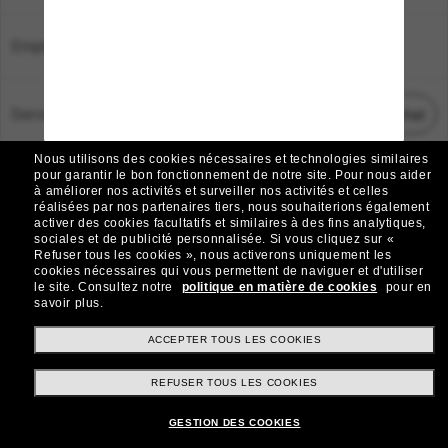
Emplacement:
France
Service Client
Démarrez le chat
Nous utilisons des cookies nécessaires et technologies similaires
TOUS DROITS RÉSERVÉS © 2026 SUNGLASS HUT.
pour garantir le bon fonctionnement de notre site.
Pour nous aider
à améliorer nos activités et surveiller nos activités et celles
Les photos et images sur le site sont publiées à des fins d`illustration.
réalisées par nos partenaires tiers, nous souhaiterions également
activer des cookies facultatifs et similaires à des fins analytiques,
|
|
Avis sur les cookies
Politique de confidentialité
sociales et de publicité personnalisée.
Si vous cliquez sur «
Refuser tous les cookies », nous activerons uniquement les
cookies nécessaires qui vous permettent de naviguer et d'utiliser
|
|
le site.
Consultez notre
politique en matière de cookies
pour en
Conditions Générales
AdChoices
savoir plus.
Do Not Sell My Personal Information
ACCEPTER TOUS LES COOKIES
REFUSER TOUS LES COOKIES
Autres sites du Groupe
GESTION DES COOKIES