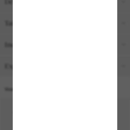
Détails du produit
Tailles et ajustements
Inclus avec votre commande
Expédition et retour gratuits
Vous pourriez aussi aimer
50% off