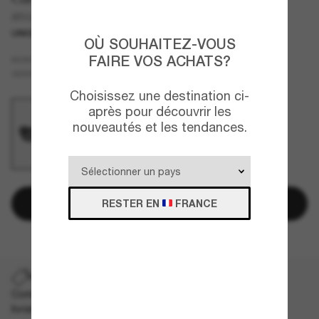
AR8213BU
UNIQUEMENT EN LIGNE
OÙ SOUHAITEZ-VOUS
FAIRE VOS ACHATS?
Noir
MONTURE
Gris
VERRES
Choisissez une destination ci-
après pour découvrir les
nouveautés et les tendances.
Ajouter au panier
RESTER EN
FRANCE
PROMO SUR LA LIVRAISON
Commandez un modèle exceptionnel et bénéficiez de la
livraison rapide et gratuite.
Les CGV s'appliquent
.