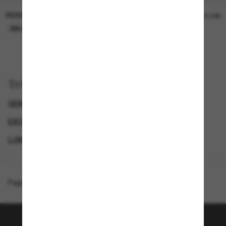
PERSOL
PERSOL
26,00€
37,00€
EN LIGNE SEULEMENT
EN LIGNE SEULEMENT
Trier par
GENDER
LUNETTES DE SOLEIL DE LUXE
EXCLUDEDFROMPROMOTION
LUNETTES DE SOLEIL DE CRÉATEURS
Page d'accueil
/
Giorgio Armani
/
AR8213BU