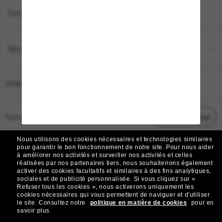
Service Client
Moyens de paiement
Emplacement:
France
Service Client
Démarrez le chat
Nous utilisons des cookies nécessaires et technologies similaires
TOUS DROITS RÉSERVÉS © 2026 SUNGLASS HUT.
pour garantir le bon fonctionnement de notre site.
Pour nous aider
à améliorer nos activités et surveiller nos activités et celles
Les photos et images sur le site sont publiées à des fins d`illustration.
réalisées par nos partenaires tiers, nous souhaiterions également
activer des cookies facultatifs et similaires à des fins analytiques,
|
|
Avis sur les cookies
Politique de confidentialité
sociales et de publicité personnalisée.
Si vous cliquez sur «
Refuser tous les cookies », nous activerons uniquement les
cookies nécessaires qui vous permettent de naviguer et d'utiliser
|
|
le site.
Consultez notre
politique en matière de cookies
pour en
Conditions Générales
AdChoices
savoir plus.