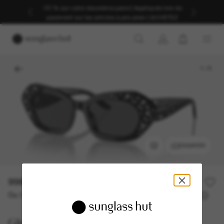
-30 % sur votre deuxième paire | Appliqués lors du
paiement sur les articles à prix plein | ACHETEZ
1
/
5
ESSAYER
998,00€
Ou 3 versements à partir de
TAEG 0% avec
332,67 €
Giorgio Armani