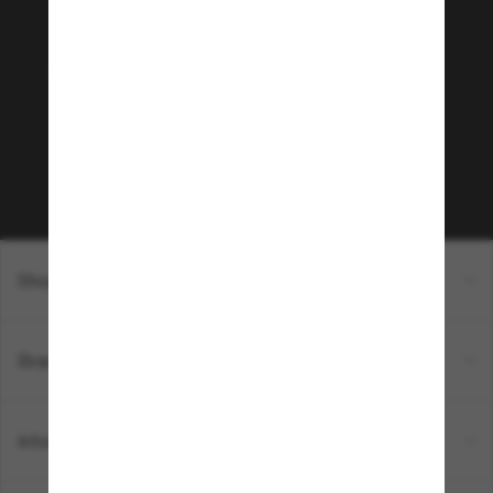
Rejoignez la communauté
Sunglass Hut!
Envie de profiter d’événements VIP, de sélections
exclusives et d’offres comme 10 € de réduction*
sur votre prochain achat ? Abonnez-vous à notre
newsletter. *Les CGV s’appliquent.
Sabonner!
Shopping en ligne
Brands
Informations