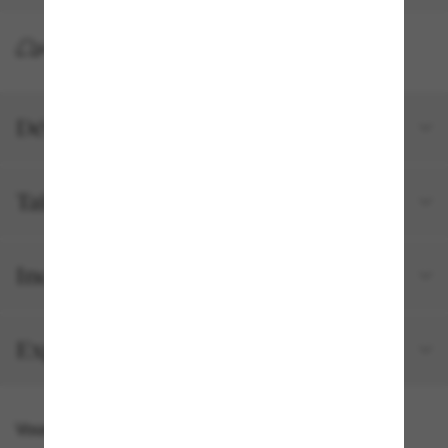
LIVRAISON À DOMICILE GRATUITE
Détails du produit
Tailles et ajustements
Inclus avec votre commande
Expédition et retour gratuits
Vous pourriez aussi aimer