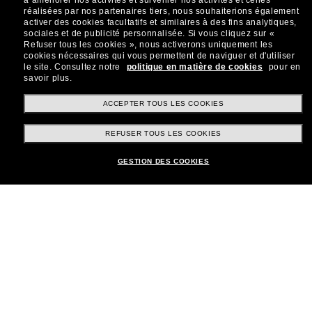
à améliorer nos activités et surveiller nos activités et celles
réalisées par nos partenaires tiers, nous souhaiterions également
Sabonner!
activer des cookies facultatifs et similaires à des fins analytiques,
sociales et de publicité personnalisée.
Si vous cliquez sur «
Refuser tous les cookies », nous activerons uniquement les
cookies nécessaires qui vous permettent de naviguer et d'utiliser
le site.
Consultez notre
politique en matière de cookies
pour en
savoir plus.
Shopping en ligne
ACCEPTER TOUS LES COOKIES
REFUSER TOUS LES COOKIES
Brands
GESTION DES COOKIES
Informations
Service Client
Moyens de paiement