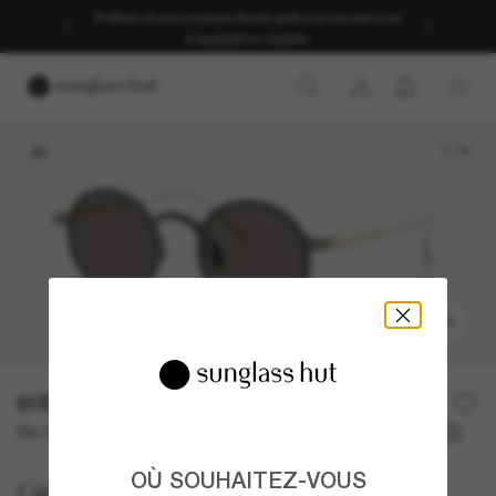
Profitez d’une livraison fluide grâce à nos services
d’expédition dédiés.
1
/
5
ESSAYER
605,00€
Ou 3 versements à partir de
TAEG 0% avec
201,67 €
OÙ SOUHAITEZ-VOUS
Giorgio Armani