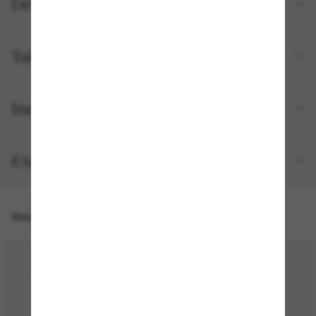
Détails du produit
Tailles et ajustements
Inclus avec votre commande
Expédition et retour gratuits
Vous pourriez aussi aimer
50% off