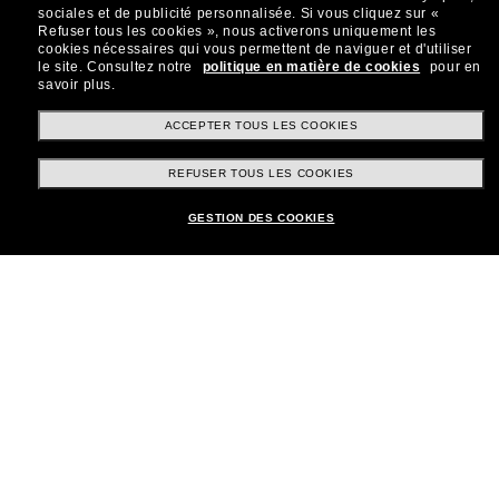
sociales et de publicité personnalisée.
Si vous cliquez sur «
Refuser tous les cookies », nous activerons uniquement les
cookies nécessaires qui vous permettent de naviguer et d'utiliser
le site.
Consultez notre
politique en matière de cookies
pour en
savoir plus.
Shopping en ligne
ACCEPTER TOUS LES COOKIES
REFUSER TOUS LES COOKIES
Brands
GESTION DES COOKIES
Informations
Service Client
Moyens de paiement