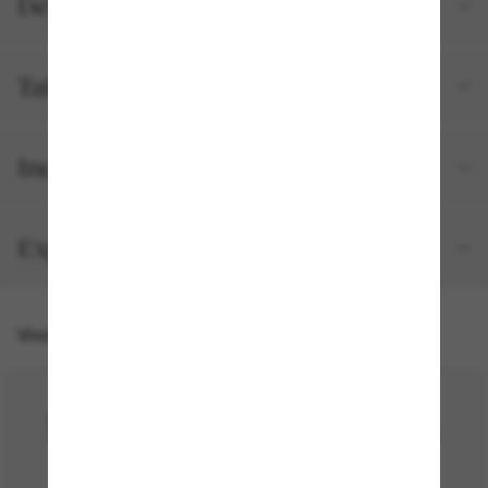
Détails du produit
Tailles et ajustements
Inclus avec votre commande
Expédition et retour gratuits
Vous pourriez aussi aimer
50% off