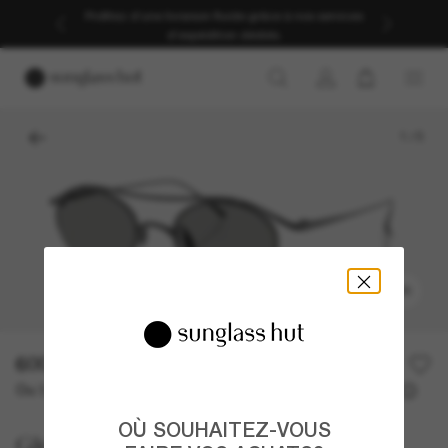
Profitez d’une livraison fluide grâce à nos services
d’expédition dédiés.
1
/
5
ESSAYER
600,00€
Ou 3 versements à partir de
TAEG 0% avec
200,00 €
OÙ SOUHAITEZ-VOUS
Giorgio Armani