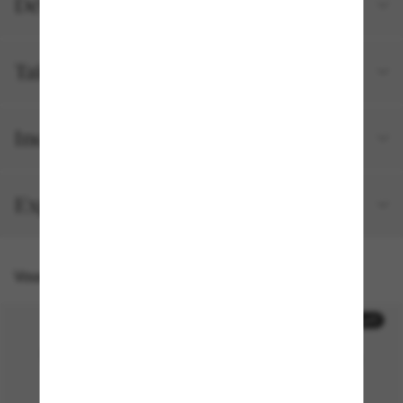
Détails du produit
Tailles et ajustements
Inclus avec votre commande
Expédition et retour gratuits
Vous pourriez aussi aimer
50% off
50% off