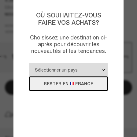
EA4272U
OÙ SOUHAITEZ-VOUS
NOUVEAUTÉ
FAIRE VOS ACHATS?
Noir
MONTURE
Brun
VERRES
Choisissez une destination ci-
après pour découvrir les
nouveautés et les tendances.
RESTER EN
FRANCE
Ajouter au panier
LIVRAISON À DOMICILE GRATUITE