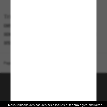
Trier par
EMPORIO ARMANI SUNGLASSES
SEMAINE DU BLACK FRIDAY : JUSQU'À -50 %
GENDER
SPECIALDEALS
Page d'accueil
/
Emporio Armani
/
EA4266U
Rejoignez la communauté
Sunglass Hut!
Envie de profiter d’événements VIP, de sélections
exclusives et d’offres comme 10 € de réduction*
Nous utilisons des cookies nécessaires et technologies similaires