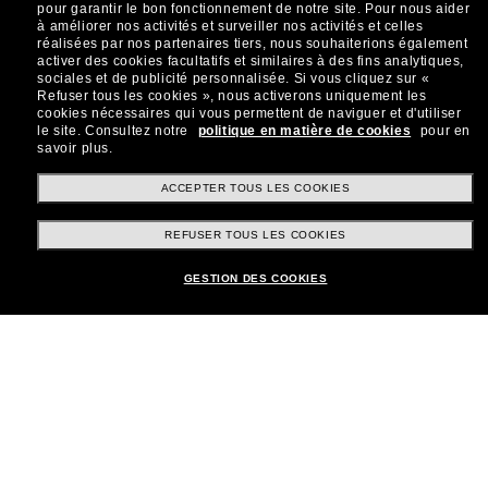
sur votre prochain achat ? Abonnez-vous à notre
pour garantir le bon fonctionnement de notre site.
Pour nous aider
newsletter. *Les CGV s’appliquent.
à améliorer nos activités et surveiller nos activités et celles
réalisées par nos partenaires tiers, nous souhaiterions également
Sabonner!
activer des cookies facultatifs et similaires à des fins analytiques,
sociales et de publicité personnalisée.
Si vous cliquez sur «
Refuser tous les cookies », nous activerons uniquement les
cookies nécessaires qui vous permettent de naviguer et d'utiliser
le site.
Consultez notre
politique en matière de cookies
pour en
savoir plus.
Shopping en ligne
ACCEPTER TOUS LES COOKIES
REFUSER TOUS LES COOKIES
Brands
GESTION DES COOKIES
Informations
Service Client