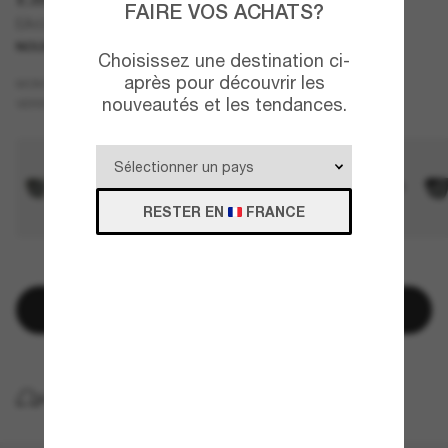
FAIRE VOS ACHATS?
EA4266U
NOUVEAUTÉ
Choisissez une destination ci-
après pour découvrir les
Brun
MONTURE
nouveautés et les tendances.
Brun
VERRES
RESTER EN
FRANCE
QUELQUES PIÈCES RESTANTES!
Ajouter au panier
LIVRAISON À DOMICILE GRATUITE