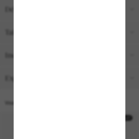
Détails du produit
Tailles et ajustements
Inclus avec votre commande
Expédition et retour gratuits
Vous pourriez aussi aimer
50% off
50% off