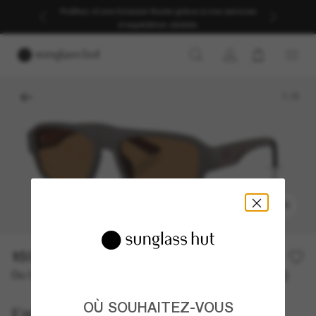
Profitez d’une livraison fluide grâce à nos services
d’expédition dédiés.
1
/
5
ESSAYER
150,00€
Ou 3 versements à partir de
TAEG 0% avec
50,00 €
OÙ SOUHAITEZ-VOUS
Emporio Armani