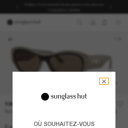
-30 % sur votre deuxième paire | Appliqués lors du
paiement sur les articles à prix plein | ACHETEZ
1
/
5
ESSAYER
196,00€
Ou 3 versements à partir de
TAEG 0% avec
65,33 €
OÙ SOUHAITEZ-VOUS
Emporio Armani