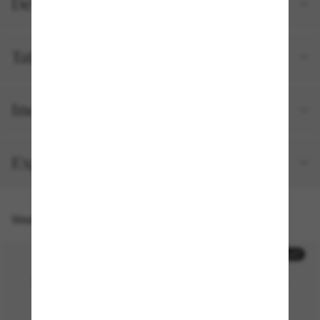
Détails du produit
Tailles et ajustements
Inclus avec votre commande
Expédition et retour gratuits
Vous pourriez aussi aimer
50% off
50% off