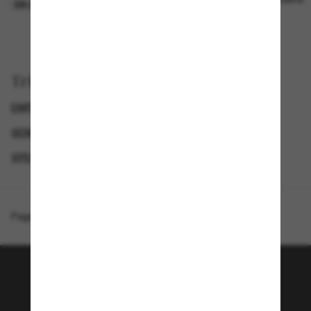
EN LIGNE SEULEMENT
Trier par
EMPORIO ARMANI SUNGLASSES
GENDER
SEMAINE DU BLACK FRIDAY : JUSQU'À -50 %
SPECIALDEALS
Page d'accueil
/
Emporio Armani
/
EA4258
Rejoignez la communauté
Sunglass Hut!