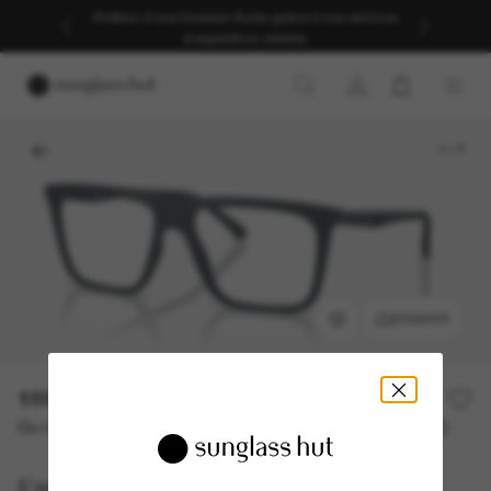
Profitez d’une livraison fluide grâce à nos services
d’expédition dédiés.
1
/
7
ESSAYER
189,00€
Ou 3 versements à partir de
TAEG 0% avec
63,00 €
Emporio Armani