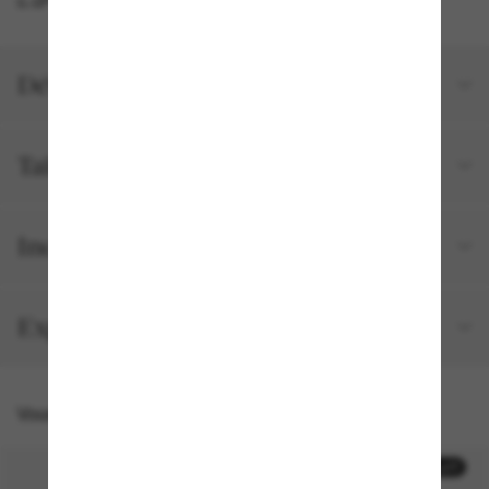
Détails du produit
Tailles et ajustements
Inclus avec votre commande
Expédition et retour gratuits
Vous pourriez aussi aimer
50% off
50% off