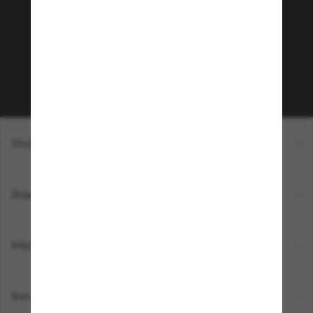
Envie de profiter d’événements VIP, de sélections
exclusives et d’offres comme 10 € de réduction*
sur votre prochain achat ? Abonnez-vous à notre
newsletter. *Les CGV s’appliquent.
Sabonner!
Shopping en ligne
Brands
Informations
Service Client