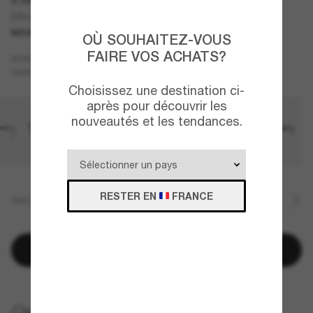
EA4258
NOUVEAUTÉ
OÙ SOUHAITEZ-VOUS
FAIRE VOS ACHATS?
Bleu
MONTURE
Transparent
VERRES
Choisissez une destination ci-
après pour découvrir les
nouveautés et les tendances.
RESTER EN
FRANCE
TAILLE
Ajouter au panier
LIVRAISON À DOMICILE GRATUITE