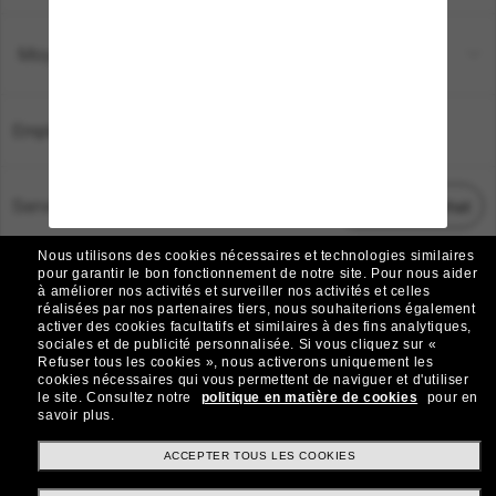
Moyens de paiement
Emplacement:
France
Service Client
Démarrez le chat
Nous utilisons des cookies nécessaires et technologies similaires
TOUS DROITS RÉSERVÉS © 2026 SUNGLASS HUT.
pour garantir le bon fonctionnement de notre site.
Pour nous aider
à améliorer nos activités et surveiller nos activités et celles
Les photos et images sur le site sont publiées à des fins d`illustration.
réalisées par nos partenaires tiers, nous souhaiterions également
activer des cookies facultatifs et similaires à des fins analytiques,
|
|
Avis sur les cookies
Politique de confidentialité
sociales et de publicité personnalisée.
Si vous cliquez sur «
Refuser tous les cookies », nous activerons uniquement les
cookies nécessaires qui vous permettent de naviguer et d'utiliser
|
|
le site.
Consultez notre
politique en matière de cookies
pour en
Conditions Générales
AdChoices
savoir plus.
Do Not Sell My Personal Information
ACCEPTER TOUS LES COOKIES