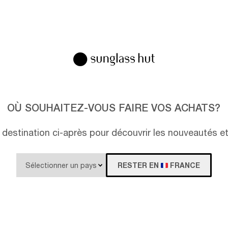
OÙ SOUHAITEZ-VOUS FAIRE VOS ACHATS?
destination ci-après pour découvrir les nouveautés e
50% off
RESTER EN
FRANCE