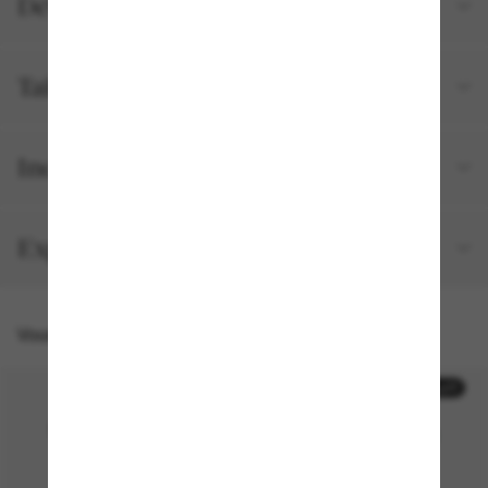
Détails du produit
Tailles et ajustements
Inclus avec votre commande
Expédition et retour gratuits
Vous pourriez aussi aimer
50% off
50% off