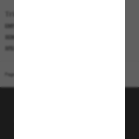
Trier par
EMPORIO ARMANI SUNGLASSES
GENDER
SEMAINE DU BLACK FRIDAY : JUSQU'À -50 %
SPECIALDEALS
Page d'accueil
/
Emporio Armani
/
EA4225U
Rejoignez la communauté
Sunglass Hut!
Envie de profiter d’événements VIP, de sélections
exclusives et d’offres comme 10 € de réduction*
sur votre prochain achat ? Abonnez-vous à notre
newsletter. *Les CGV s’appliquent.