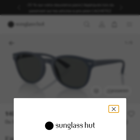
-30 % sur votre deuxième paire | Appliqués lors du
paiement sur les articles à prix plein | ACHETEZ
1
/
5
ESSAYER
140,00€
Ou 3 versements à partir de
TAEG 0% avec
46,67 €
Emporio Armani