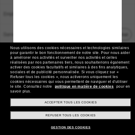
Emplacement:
France
Service Client
Démarrez le chat
Nous utilisons des cookies nécessaires et technologies similaires
TOUS DROITS RÉSERVÉS © 2026 SUNGLASS HUT.
pour garantir le bon fonctionnement de notre site.
Pour nous aider
à améliorer nos activités et surveiller nos activités et celles
Les photos et images sur le site sont publiées à des fins d`illustration.
réalisées par nos partenaires tiers, nous souhaiterions également
activer des cookies facultatifs et similaires à des fins analytiques,
|
|
Avis sur les cookies
Politique de confidentialité
sociales et de publicité personnalisée.
Si vous cliquez sur «
Refuser tous les cookies », nous activerons uniquement les
cookies nécessaires qui vous permettent de naviguer et d'utiliser
|
|
le site.
Consultez notre
politique en matière de cookies
pour en
Conditions Générales
AdChoices
savoir plus.
Do Not Sell My Personal Information
ACCEPTER TOUS LES COOKIES
REFUSER TOUS LES COOKIES
Autres sites du Groupe
GESTION DES COOKIES