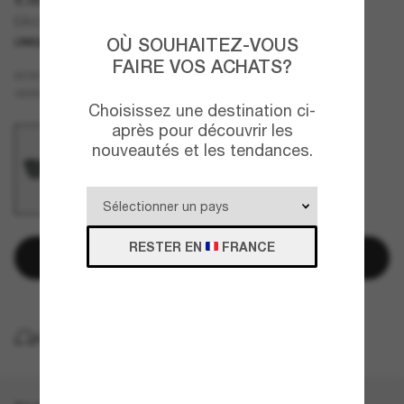
EA4225U
OÙ SOUHAITEZ-VOUS
UNIQUEMENT EN LIGNE
NOUVEAUTÉ
FAIRE VOS ACHATS?
Bleu
MONTURE
Gris
VERRES
Choisissez une destination ci-
après pour découvrir les
nouveautés et les tendances.
RESTER EN
FRANCE
Ajouter au panier
LIVRAISON À DOMICILE GRATUITE