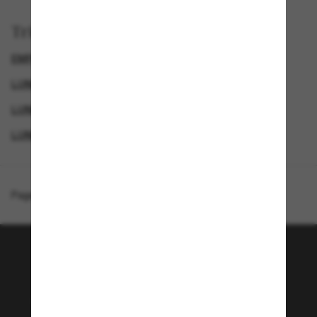
Trier par
EMPORIO ARMANI SUNGLASSES
LUNETTES DE SOLEIL POUR LE SPORT
LUNETTES DE SOLEIL HOMME
LUNETTES DE SOLEIL DE CRÉATEURS
Page d'accueil
/
Emporio Armani
/
EA4216U
Rejoignez la communauté
Sunglass Hut!
Envie de profiter d’événements VIP, de sélections
exclusives et d’offres comme 10 € de réduction*