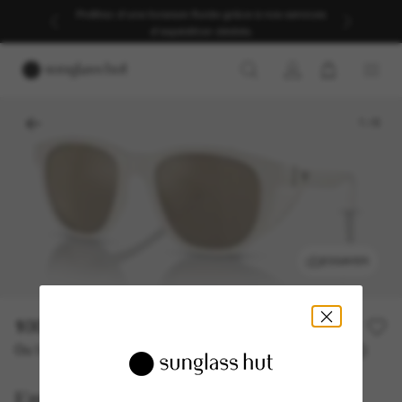
Profitez d’une livraison fluide grâce à nos services
d’expédition dédiés.
1
/
6
ESSAYER
100,00€
200,00€
50% off
Ou 3 versements à partir de
TAEG 0% avec
33,33 €
Emporio Armani