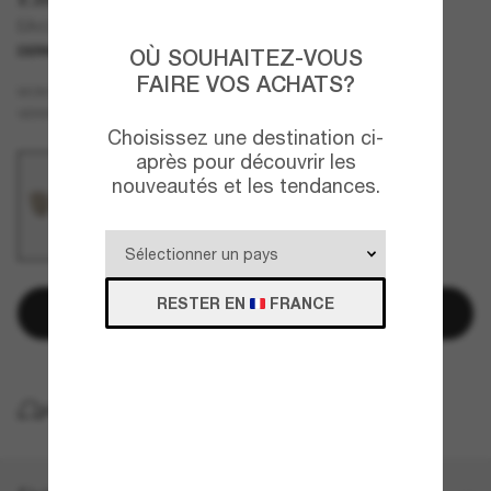
EA4216U
DERNIÈRE CHANCE
UNIQUEMENT EN LIGNE
OÙ SOUHAITEZ-VOUS
FAIRE VOS ACHATS?
Blanc
MONTURE
Brun
VERRES
Choisissez une destination ci-
après pour découvrir les
nouveautés et les tendances.
RESTER EN
FRANCE
Ajouter au panier
LIVRAISON À DOMICILE GRATUITE