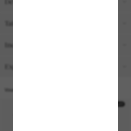
Détails du produit
Tailles et ajustements
Inclus avec votre commande
Expédition et retour gratuits
Vous pourriez aussi aimer
50% off
50% off