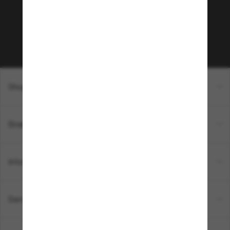
sur votre prochain achat ? Abonnez-vous à notre
newsletter. *Les CGV s’appliquent.
Sabonner!
Shopping en ligne
Brands
Informations
Service Client