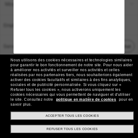
Moyens de paiement
Emplacement:
France
Service Client
Démarrez le chat
Nous utilisons des cookies nécessaires et technologies similaires
TOUS DROITS RÉSERVÉS © 2026 SUNGLASS HUT.
pour garantir le bon fonctionnement de notre site.
Pour nous aider
à améliorer nos activités et surveiller nos activités et celles
Les photos et images sur le site sont publiées à des fins d`illustration.
réalisées par nos partenaires tiers, nous souhaiterions également
activer des cookies facultatifs et similaires à des fins analytiques,
|
|
Avis sur les cookies
Politique de confidentialité
sociales et de publicité personnalisée.
Si vous cliquez sur «
Refuser tous les cookies », nous activerons uniquement les
cookies nécessaires qui vous permettent de naviguer et d'utiliser
|
|
le site.
Consultez notre
politique en matière de cookies
pour en
Conditions Générales
AdChoices
savoir plus.
Do Not Sell My Personal Information
ACCEPTER TOUS LES COOKIES
REFUSER TOUS LES COOKIES
Autres sites du Groupe