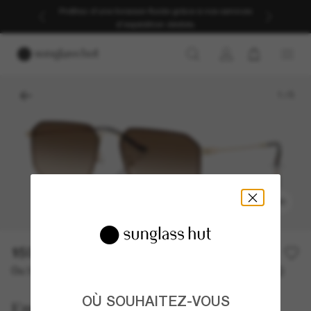
Profitez d’une livraison fluide grâce à nos services
d’expédition dédiés.
1
/
5
ESSAYER
150,00€
Ou 3 versements à partir de
TAEG 0% avec
50,00 €
OÙ SOUHAITEZ-VOUS
Emporio Armani