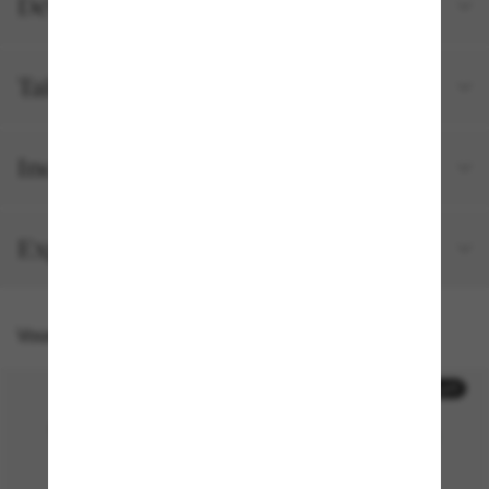
Détails du produit
Tailles et ajustements
Inclus avec votre commande
Expédition et retour gratuits
Vous pourriez aussi aimer
50% off
50% off