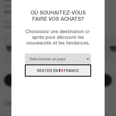
DG6203
OÙ SOUHAITEZ-VOUS
NOUVEAUTÉ
FAIRE VOS ACHATS?
Noir
MONTURE
Gris
VERRES
Choisissez une destination ci-
après pour découvrir les
nouveautés et les tendances.
QUELQUES PIÈCES RESTANTES!
RESTER EN
FRANCE
Ajouter au panier
LIVRAISON À DOMICILE GRATUITE